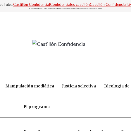
YouTube:
Castillón Confidencial
Confidenciales castillón
Castillón Confidencial Li
EL DIARIO DIGITAL DE ALBERT CASTILLÓN.
PERIODISMO INCÓMODO CON DATOS Y PRUEBAS
Manipulación mediática
Justicia selectiva
Ideología de
El programa