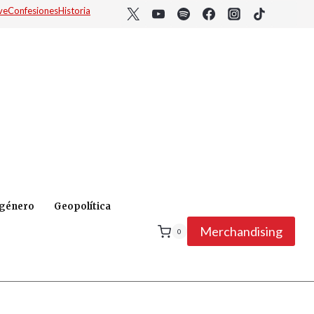
ve
Confesiones
Historia
 género
Geopolítica
Merchandising
0