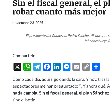
Sin el fiscal general, el
robar cuanto más mejor
noviembre 23, 2025
El presidente del Gobierno, Pedro Sánchez (i), durante s
Johannesburgo (S
Compártelo:
X
W
T
F
Li
M
E
C
C
h
el
ac
n
es
m
o
o
Como cada día, aquí sigo dando la cara. Y hoy, tras 
at
e
e
ke
se
ai
p
m
espectadores me han preguntado: “¿Y ahora qué, Al
s
gr
b
dI
n
l
y
p
nada cambia
.
Sin el fiscal general, el plan Sánche
A
a
o
n
g
Li
ar
sino el botín.
p
m
o
er
n
ti