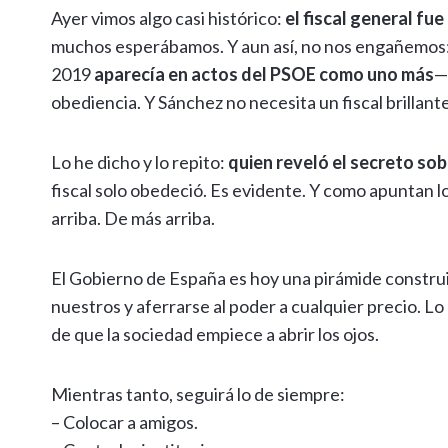
p
k
k
r
Ayer vimos algo casi histórico:
el fiscal general fu
muchos esperábamos. Y aun así, no nos engañemos:
2019
aparecía en actos del PSOE como uno más
—
obediencia. Y Sánchez no necesita un fiscal brillan
Lo he dicho y lo repito:
quien reveló el secreto so
fiscal solo obedeció. Es evidente. Y como apuntan los
arriba. De más arriba.
El Gobierno de España es hoy una pirámide construi
nuestros y aferrarse al poder a cualquier precio. Lo d
de que la sociedad empiece a abrir los ojos.
Mientras tanto, seguirá lo de siempre:
– Colocar a amigos.