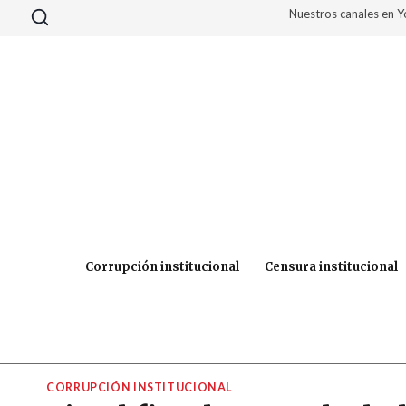
Saltar
Nuestros canales en 
al
contenido
Corrupción institucional
Censura institucional
CORRUPCIÓN INSTITUCIONAL