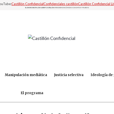
YouTube:
Castillón Confidencial
Confidenciales castillón
Castillón Confidencial Li
EL DIARIO DIGITAL DE ALBERT CASTILLÓN.
PERIODISMO INCÓMODO CON DATOS Y PRUEBAS
Manipulación mediática
Justicia selectiva
Ideología de
El programa