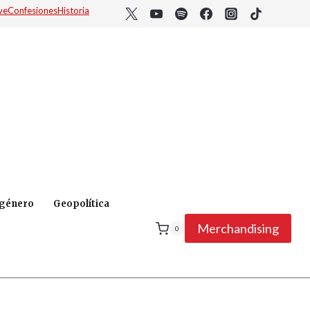
ve
Confesiones
Historia
 género
Geopolítica
Merchandising
0