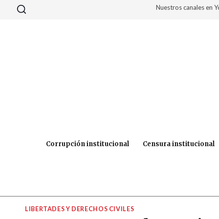
Saltar
Nuestros canales en 
al
contenido
Corrupción institucional
Censura institucional
LIBERTADES Y DERECHOS CIVILES