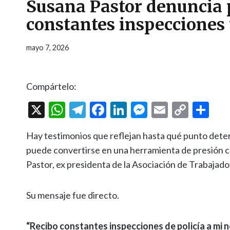
Susana Pastor denuncia p
constantes inspecciones 
mayo 7, 2026
Compártelo:
X
W
T
F
Li
M
E
C
C
h
el
ac
n
es
m
o
o
Hay testimonios que reflejan hasta qué punto deter
at
e
e
ke
se
ai
p
m
puede convertirse en una herramienta de presión c
s
gr
b
dI
n
l
y
p
Pastor, ex presidenta de la Asociación de Trabajado
A
a
o
n
g
Li
ar
p
m
o
er
n
ti
Su mensaje fue directo.
p
k
k
r
“Recibo constantes inspecciones de policía a mi ne