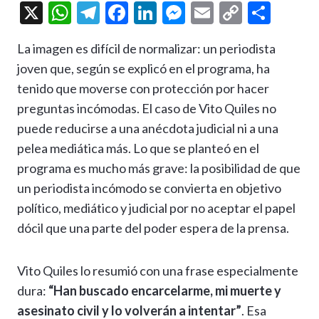
X
W
T
F
Li
M
E
C
C
h
el
ac
n
es
m
o
o
La imagen es difícil de normalizar: un periodista
at
e
e
ke
se
ai
p
m
joven que, según se explicó en el programa, ha
s
gr
b
dI
n
l
y
p
tenido que moverse con protección por hacer
A
a
o
n
g
Li
ar
preguntas incómodas. El caso de Vito Quiles no
p
m
o
er
n
ti
puede reducirse a una anécdota judicial ni a una
p
k
k
r
pelea mediática más. Lo que se planteó en el
programa es mucho más grave: la posibilidad de que
un periodista incómodo se convierta en objetivo
político, mediático y judicial por no aceptar el papel
dócil que una parte del poder espera de la prensa.
Vito Quiles lo resumió con una frase especialmente
dura:
“Han buscado encarcelarme, mi muerte y
asesinato civil y lo volverán a intentar”
. Esa