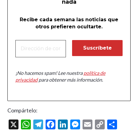
nada
Recibe cada semana las noticias que
otros prefieren ocultarte.
¡No hacemos spam! Lee nuestra
política de
privacidad
para obtener más información.
Compártelo:
X
W
T
F
Li
M
E
C
C
h
el
ac
n
es
m
o
o