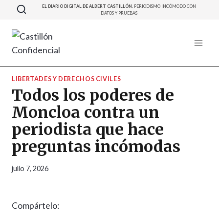
Saltar
EL DIARIO DIGITAL DE ALBERT CASTILLÓN.
PERIODISMO INCÓMODO CON
DATOS Y PRUEBAS
al
contenido
LIBERTADES Y DERECHOS CIVILES
Todos los poderes de
Moncloa contra un
periodista que hace
preguntas incómodas
julio 7, 2026
Compártelo: