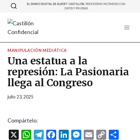
Saltar
EL DIARIO DIGITAL DE ALBERT CASTILLÓN.
PERIODISMO INCÓMODO CON
DATOS Y PRUEBAS
al
contenido
MANIPULACIÓN MEDIÁTICA
Una estatua a la
represión: La Pasionaria
llega al Congreso
julio 23, 2025
Compártelo:
X
W
T
F
Li
M
E
C
C