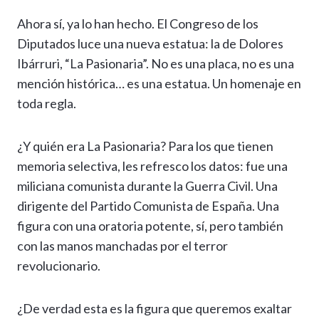
h
el
ac
n
es
m
o
o
Ahora sí, ya lo han hecho. El Congreso de los
at
e
e
ke
se
ai
p
m
Diputados luce una nueva estatua: la de Dolores
s
gr
b
dI
n
l
y
p
Ibárruri, “La Pasionaria”. No es una placa, no es una
A
a
o
n
g
Li
ar
mención histórica… es una estatua. Un homenaje en
p
m
o
er
n
ti
toda regla.
p
k
k
r
¿Y quién era La Pasionaria? Para los que tienen
memoria selectiva, les refresco los datos: fue una
miliciana comunista durante la Guerra Civil. Una
dirigente del Partido Comunista de España. Una
figura con una oratoria potente, sí, pero también
con las manos manchadas por el terror
revolucionario.
¿De verdad esta es la figura que queremos exaltar