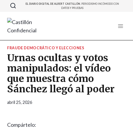
Saltar
EL DIARIO DIGITAL DE ALBERT CASTILLÓN.
PERIODISMO INCÓMODO CON
DATOS Y PRUEBAS
al
contenido
FRAUDE DEMOCRÁTICO Y ELECCIONES
Urnas ocultas y votos
manipulados: el vídeo
que muestra cómo
Sánchez llegó al poder
abril 25, 2026
Compártelo: