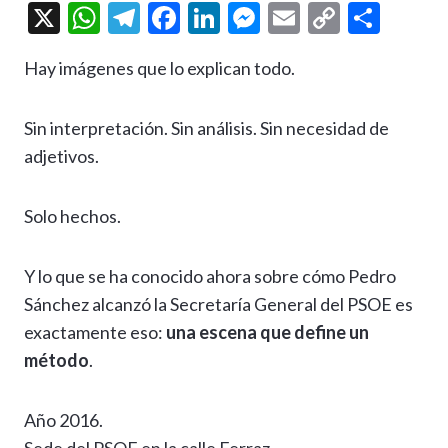
X
W
T
F
Li
M
E
C
C
h
el
ac
n
es
m
o
o
Hay imágenes que lo explican todo.
at
e
e
ke
se
ai
p
m
s
gr
b
dI
n
l
y
p
Sin interpretación. Sin análisis. Sin necesidad de
A
a
o
n
g
Li
ar
adjetivos.
p
m
o
er
n
ti
p
k
k
r
Solo hechos.
Y lo que se ha conocido ahora sobre cómo Pedro
Sánchez alcanzó la Secretaría General del PSOE es
exactamente eso:
una escena que define un
método
.
Año 2016.