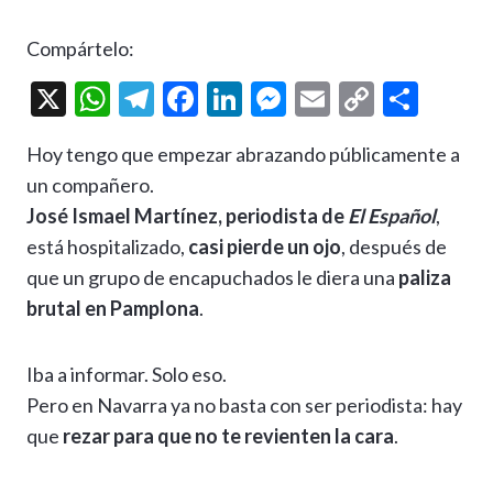
Compártelo:
X
W
T
F
Li
M
E
C
C
h
el
ac
n
es
m
o
o
Hoy tengo que empezar abrazando públicamente a
at
e
e
ke
se
ai
p
m
un compañero.
s
gr
b
dI
n
l
y
p
José
Ismael Martínez, periodista de
El Español
,
A
a
o
n
g
Li
ar
está hospitalizado,
casi pierde un ojo
, después de
p
m
o
er
n
ti
que un grupo de encapuchados le diera una
paliza
p
k
k
r
brutal en Pamplona
.
Iba a informar. Solo eso.
Pero en Navarra ya no basta con ser periodista: hay
que
rezar para que no te revienten la cara
.