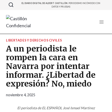
Saltar
EL DIARIO DIGITAL DE ALBERT CASTILLÓN.
PERIODISMO INCÓMODO CON
DATOS Y PRUEBAS
al
contenido
LIBERTADES Y DERECHOS CIVILES
A un periodista le
rompen la cara en
Navarra por intentar
informar. ¿Libertad de
expresión? No, miedo
noviembre 4, 2025
El periodista de EL ESPAÑOL José Ismael Martínez