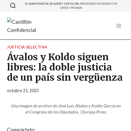
Saltar
EL DIARIO DIGITAL DE ALBERT CASTILLÓN.
PERIODISMO INCÓMODO CON
DATOS Y PRUEBAS
al
contenido
JUSTICIA SELECTIVA
Ávalos y Koldo siguen
libres: la doble justicia
de un país sin vergüenza
octubre 21, 2025
Una imagen de archivo de José Luis Ábalos y Koldo García en
el Congreso de los Diputados. | Europa Press
Compártelo: