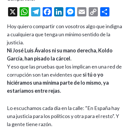
X
W
T
F
Li
M
E
C
C
h
el
ac
n
es
m
o
o
Hoy quiero compartir con vosotros algo que indigna
at
e
e
ke
se
ai
p
m
a cualquiera que tenga un mínimo sentido de la
s
gr
b
dI
n
l
y
p
justicia.
A
a
o
n
g
Li
ar
Ni José Luis Ávalos ni su mano derecha, Koldo
p
m
o
er
n
ti
García, han pisado la cárcel.
p
k
k
r
Y eso que las pruebas que los implican en una red de
corrupción son tan evidentes que
si tú o yo
hiciéramos una mínima parte de lo mismo, ya
estaríamos entre rejas.
Lo escuchamos cada día en la calle: “En España hay
una justicia para los políticos y otra para el resto”. Y
la gente tiene razón.