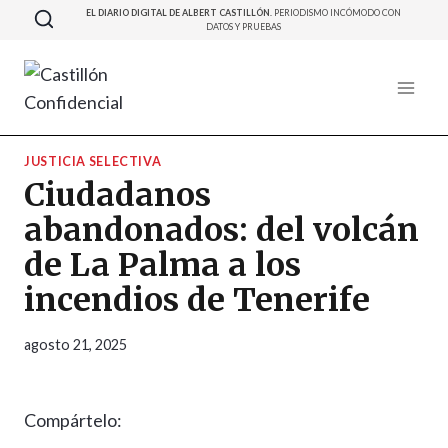
Saltar
EL DIARIO DIGITAL DE ALBERT CASTILLÓN.
PERIODISMO INCÓMODO CON
DATOS Y PRUEBAS
al
contenido
JUSTICIA SELECTIVA
Ciudadanos
abandonados: del volcán
de La Palma a los
incendios de Tenerife
agosto 21, 2025
Compártelo: