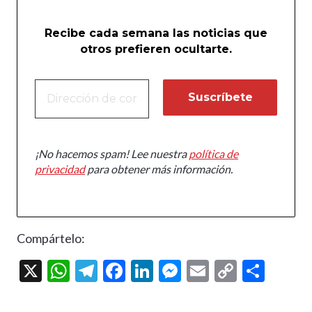
Recibe cada semana las noticias que
otros prefieren ocultarte.
¡No hacemos spam! Lee nuestra
política de
privacidad
para obtener más información.
Compártelo:
X
W
T
F
Li
M
E
C
C
h
el
ac
n
es
m
o
o