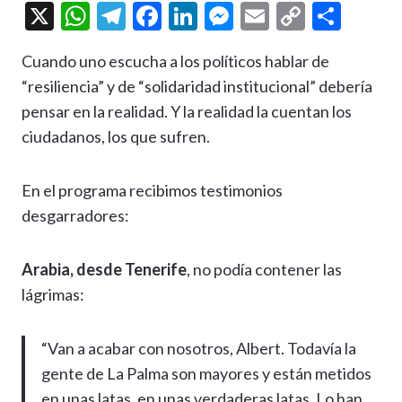
X
W
T
F
Li
M
E
C
C
h
el
ac
n
es
m
o
o
Cuando uno escucha a los políticos hablar de
at
e
e
ke
se
ai
p
m
“resiliencia” y de “solidaridad institucional” debería
s
gr
b
dI
n
l
y
p
pensar en la realidad. Y la realidad la cuentan los
A
a
o
n
g
Li
ar
ciudadanos, los que sufren.
p
m
o
er
n
ti
p
k
k
r
En el programa recibimos testimonios
desgarradores:
Arabia, desde Tenerife
, no podía contener las
lágrimas:
“Van a acabar con nosotros, Albert. Todavía la
gente de La Palma son mayores y están metidos
en unas latas, en unas verdaderas latas. Lo han