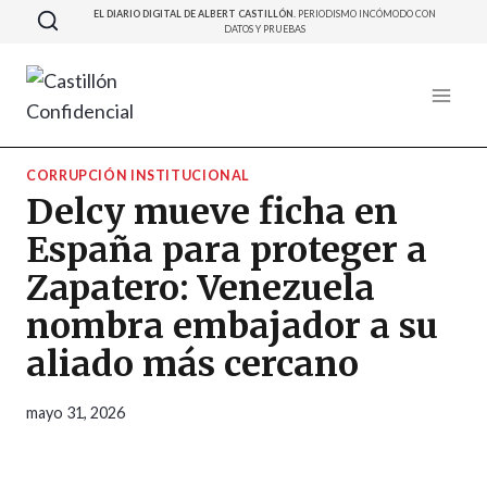
Saltar
EL DIARIO DIGITAL DE ALBERT CASTILLÓN.
PERIODISMO INCÓMODO CON
DATOS Y PRUEBAS
al
contenido
CORRUPCIÓN INSTITUCIONAL
Delcy mueve ficha en
España para proteger a
Zapatero: Venezuela
nombra embajador a su
aliado más cercano
mayo 31, 2026