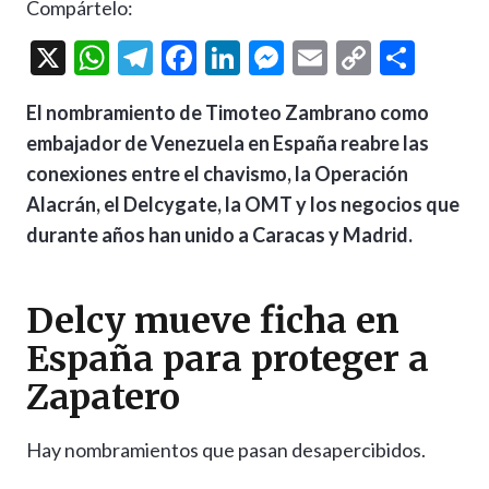
Compártelo:
X
W
T
F
Li
M
E
C
C
h
el
ac
n
es
m
o
o
El nombramiento de Timoteo Zambrano como
at
e
e
ke
se
ai
p
m
embajador de Venezuela en España reabre las
s
gr
b
dI
n
l
y
p
conexiones entre el chavismo, la Operación
A
a
o
n
g
Li
ar
Alacrán, el Delcygate, la OMT y los negocios que
p
m
o
er
n
ti
durante años han unido a Caracas y Madrid.
p
k
k
r
Delcy mueve ficha en
España para proteger a
Zapatero
Hay nombramientos que pasan desapercibidos.