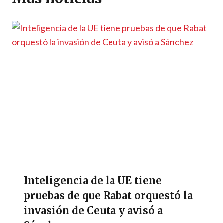
p
k
k
r
Inteligencia de la UE tiene
pruebas de que Rabat orquestó la
invasión de Ceuta y avisó a