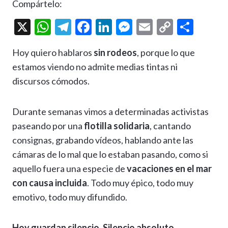
Compártelo:
X
W
T
F
Li
M
E
C
C
h
el
ac
n
es
m
o
o
Hoy quiero hablaros
sin rodeos
, porque lo que
at
e
e
ke
se
ai
p
m
estamos viendo no admite medias tintas ni
s
gr
b
dI
n
l
y
p
discursos cómodos.
A
a
o
n
g
Li
ar
p
m
o
er
n
ti
Durante semanas vimos a determinadas activistas
p
k
k
r
paseando por una
flotilla solidaria
, cantando
consignas, grabando vídeos, hablando ante las
cámaras de lo mal que lo estaban pasando, como si
aquello fuera una especie de
vacaciones en el mar
con causa incluida
. Todo muy épico, todo muy
emotivo, todo muy difundido.
Hoy guardan silencio. Silencio absoluto.