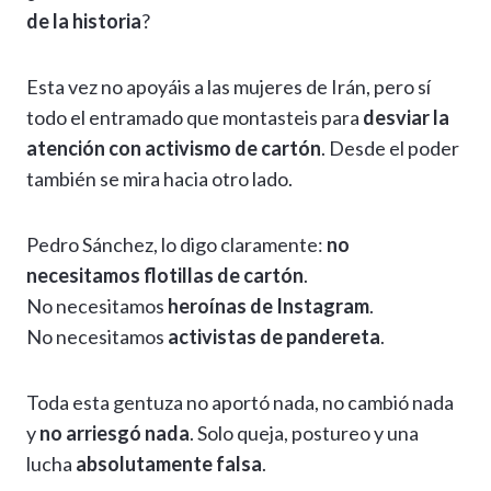
de la historia
?
Esta vez no apoyáis a las mujeres de Irán, pero sí
todo el entramado que montasteis para
desviar la
atención con activismo de cartón
. Desde el poder
también se mira hacia otro lado.
Pedro Sánchez, lo digo claramente:
no
necesitamos flotillas de cartón
.
No necesitamos
heroínas de Instagram
.
No necesitamos
activistas de pandereta
.
Toda esta gentuza no aportó nada, no cambió nada
y
no arriesgó nada
. Solo queja, postureo y una
lucha
absolutamente falsa
.