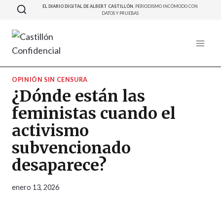
Saltar
EL DIARIO DIGITAL DE ALBERT CASTILLÓN.
PERIODISMO INCÓMODO CON
DATOS Y PRUEBAS
al
contenido
OPINIÓN SIN CENSURA
¿Dónde están las
feministas cuando el
activismo
subvencionado
desaparece?
enero 13, 2026