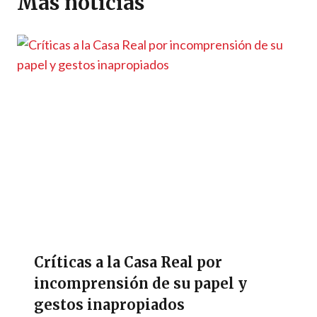
Más noticias
p
k
k
r
Críticas a la Casa Real por
incomprensión de su papel y
gestos inapropiados