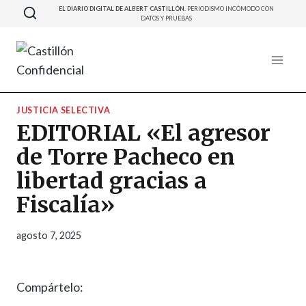
Saltar
EL DIARIO DIGITAL DE ALBERT CASTILLÓN.
PERIODISMO INCÓMODO CON
DATOS Y PRUEBAS
al
contenido
JUSTICIA SELECTIVA
EDITORIAL «El agresor
de Torre Pacheco en
libertad gracias a
Fiscalía»
agosto 7, 2025
Compártelo: