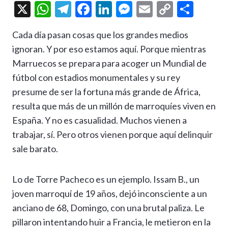
X
W
T
F
Li
M
E
C
C
h
el
ac
n
es
m
o
o
Cada día pasan cosas que los grandes medios
at
e
e
ke
se
ai
p
m
ignoran. Y por eso estamos aquí. Porque mientras
s
gr
b
dI
n
l
y
p
Marruecos se prepara para acoger un Mundial de
A
a
o
n
g
Li
ar
fútbol con estadios monumentales y su rey
p
m
o
er
n
ti
presume de ser la fortuna más grande de África,
p
k
k
r
resulta que más de un millón de marroquíes viven en
España. Y no es casualidad. Muchos vienen a
trabajar, sí. Pero otros vienen porque aquí delinquir
sale barato.
Lo de Torre Pacheco es un ejemplo. Issam B., un
joven marroquí de 19 años, dejó inconsciente a un
anciano de 68, Domingo, con una brutal paliza. Le
pillaron intentando huir a Francia, le metieron en la