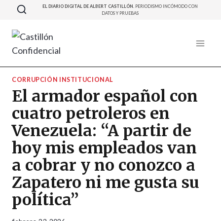
Saltar
EL DIARIO DIGITAL DE ALBERT CASTILLÓN.
PERIODISMO INCÓMODO CON
DATOS Y PRUEBAS
al
contenido
CORRUPCIÓN INSTITUCIONAL
El armador español con
cuatro petroleros en
Venezuela: “A partir de
hoy mis empleados van
a cobrar y no conozco a
Zapatero ni me gusta su
política”