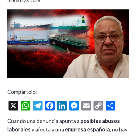
febrero 23, 2026
Compártelo:
X
W
T
F
Li
M
E
C
C
h
el
ac
n
es
m
o
o
Cuando una denuncia apunta a
posibles abusos
at
e
e
ke
se
ai
p
m
laborales
y afecta a una
empresa española
, no hay
s
gr
b
dI
n
l
y
p