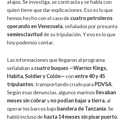
atajos. Se investiga, se contrasta y se habla con
A
a
o
n
g
Li
ar
quien tiene que dar explicaciones. Eso es lo que
p
m
o
er
n
ti
hemos hecho con el caso de
cuatro petroleros
p
k
k
r
operando en Venezuela
, señalados por presunta
semiesclavitud
de su tripulación. Y eso es lo que
hoy podemos contar.
Las informaciones que llegaron al programa
señalaban a
cuatro buques —Warrior Kings,
Habita, Soldier y Colón—
con
entre 40 y 45
tripulantes
, transportando crudo para
PDVSA
.
Según esas denuncias, algunos marinos
llevaban
meses sin cobrar
y
no podían bajar a tierra
, al
operar los barcos bajo
bandera de Tanzania
. Se
habló incluso de
hasta 14 meses sin pisar puerto
.