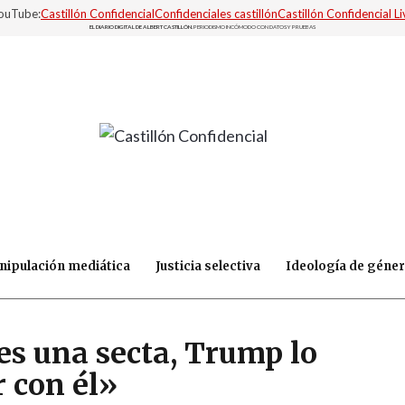
YouTube:
Castillón Confidencial
Confidenciales castillón
Castillón Confidencial Li
EL DIARIO DIGITAL DE ALBERT CASTILLÓN.
PERIODISMO INCÓMODO CON DATOS Y PRUEBAS
nipulación mediática
Justicia selectiva
Ideología de géne
s una secta, Trump lo
r con él»