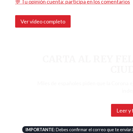
💬 Tu opinión cuenta: participa en los comentarios
Ver vídeo completo
CARTA AL REY FEL
CIU
Miles de españoles piden que la Corona e
inde
Leer y 
IMPORTANTE:
Debes confirmar el correo que te enviará 