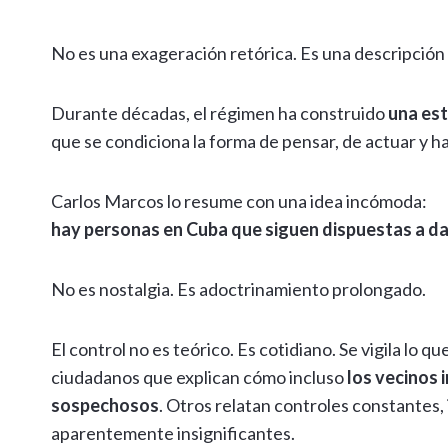
k
I
n
l
y
m
No es una exageración retórica. Es una descripción
n
g
L
p
e
i
a
Durante décadas, el régimen ha construido
una est
r
n
r
que se condiciona la forma de pensar, de actuar y has
k
t
i
Carlos Marcos lo resume con una idea incómoda:
r
hay personas en Cuba que siguen dispuestas a dar
No es nostalgia. Es adoctrinamiento prolongado.
El control no es teórico. Es cotidiano. Se vigila lo 
ciudadanos que explican cómo incluso
los vecinos
sospechosos
. Otros relatan controles constantes,
aparentemente insignificantes.