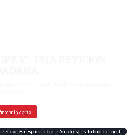
IPE VI: UNA PETICIÓN
DADANA
jerza su papel constitucional con ejemplaridad e
pendencia.
firmar la carta
Peticion.es después de firmar. Si no lo haces, tu firma no cuenta.