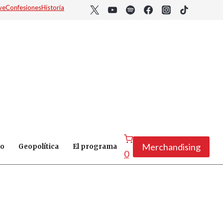
ve
Confesiones
Historia
Merchandising
ro
Geopolítica
El programa
0