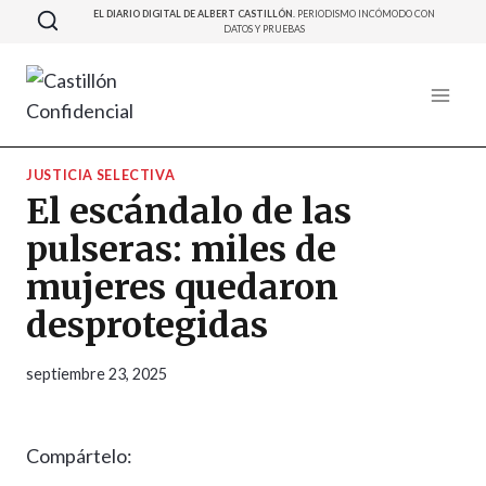
Saltar
EL DIARIO DIGITAL DE ALBERT CASTILLÓN.
PERIODISMO INCÓMODO CON
DATOS Y PRUEBAS
al
contenido
JUSTICIA SELECTIVA
El escándalo de las
pulseras: miles de
mujeres quedaron
desprotegidas
septiembre 23, 2025
Compártelo: