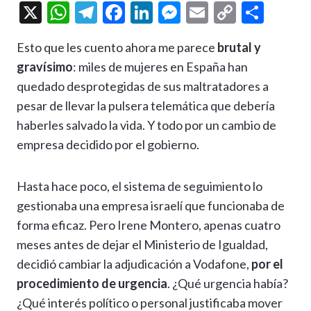
X
W
T
F
Li
M
E
C
C
h
el
ac
n
es
m
o
o
Esto que les cuento ahora me parece
brutal y
at
e
e
ke
se
ai
p
m
gravísimo
: miles de mujeres en España han
s
gr
b
dI
n
l
y
p
quedado desprotegidas de sus maltratadores a
A
a
o
n
g
Li
ar
pesar de llevar la pulsera telemática que debería
p
m
o
er
n
ti
haberles salvado la vida. Y todo por un cambio de
p
k
k
r
empresa decidido por el gobierno.
Hasta hace poco, el sistema de seguimiento lo
gestionaba una empresa israelí que funcionaba de
forma eficaz. Pero Irene Montero, apenas cuatro
meses antes de dejar el Ministerio de Igualdad,
decidió cambiar la adjudicación a Vodafone,
por el
procedimiento de urgencia
. ¿Qué urgencia había?
¿Qué interés político o personal justificaba mover