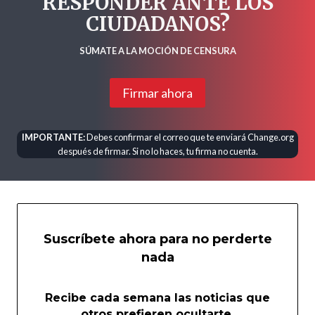
RESPONDER ANTE LOS
CIUDADANOS?
SÚMATE A LA MOCIÓN DE CENSURA
Firmar ahora
IMPORTANTE:
Debes confirmar el correo que te enviará Change.org
después de firmar. Si no lo haces, tu firma no cuenta.
Suscríbete ahora para no perderte
nada
Recibe cada semana las noticias que
otros prefieren ocultarte.