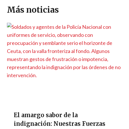
p
m
o
er
n
ti
Más noticias
p
k
k
r
El amargo sabor de la
indignación: Nuestras Fuerzas