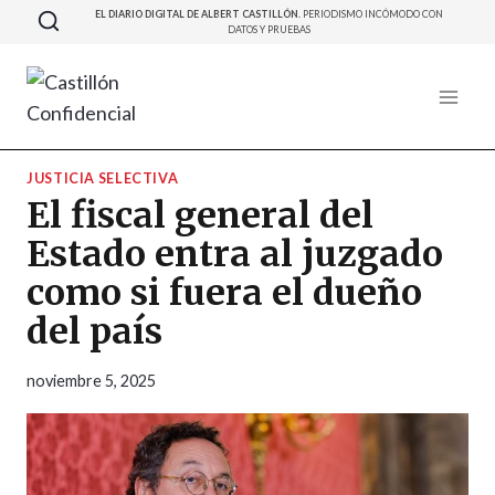
Saltar
EL DIARIO DIGITAL DE ALBERT CASTILLÓN.
PERIODISMO INCÓMODO CON
DATOS Y PRUEBAS
al
contenido
JUSTICIA SELECTIVA
El fiscal general del
Estado entra al juzgado
como si fuera el dueño
del país
noviembre 5, 2025