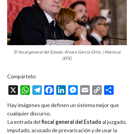
El fiscal general del Estado, Álvaro García Ortiz. | Mariscal
(EFE)
Compártelo:
X
W
T
F
Li
M
E
C
C
h
el
ac
n
es
m
o
o
Hay imágenes que definen un sistema mejor que
at
e
e
ke
se
ai
p
m
cualquier discurso.
s
gr
b
dI
n
l
y
p
La entrada del
fiscal general del Estado
al juzgado,
A
a
o
n
g
Li
ar
imputado, acusado de prevaricación y de usar la