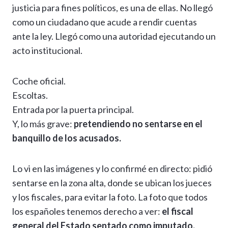
p
m
o
er
n
ti
justicia para fines políticos, es una de ellas. No llegó
p
k
k
r
como un ciudadano que acude a rendir cuentas
ante la ley. Llegó como una autoridad ejecutando un
acto institucional.
Coche oficial.
Escoltas.
Entrada por la puerta principal.
Y, lo más grave:
pretendiendo no sentarse en el
banquillo de los acusados.
Lo vi en las imágenes y lo confirmé en directo: pidió
sentarse en la zona alta, donde se ubican los jueces
y los fiscales, para evitar la foto. La foto que todos
los españoles tenemos derecho a ver:
el fiscal
general del Estado sentado como imputado.