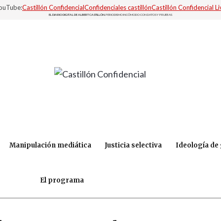
YouTube:
Castillón Confidencial
Confidenciales castillón
Castillón Confidencial Li
EL DIARIO DIGITAL DE ALBERT CASTILLÓN.
PERIODISMO INCÓMODO CON DATOS Y PRUEBAS
Manipulación mediática
Justicia selectiva
Ideología de
El programa