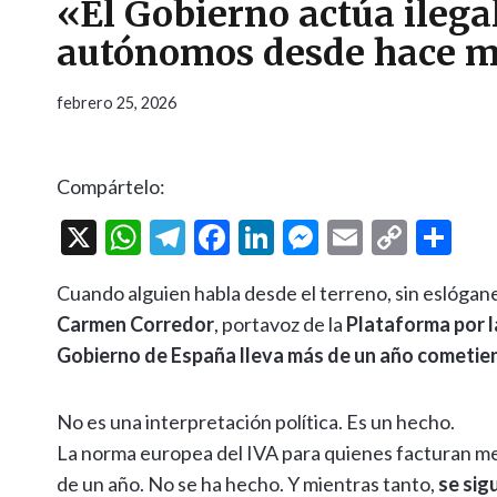
«El Gobierno actúa ilega
autónomos desde hace m
febrero 25, 2026
Compártelo:
X
W
T
F
Li
M
E
C
C
h
el
ac
n
es
m
o
o
Cuando alguien habla desde el terreno, sin eslógan
at
e
e
ke
se
ai
p
m
Carmen Corredor
, portavoz de la
Plataforma por 
s
gr
b
dI
n
l
y
p
Gobierno de España lleva más de un año cometie
A
a
o
n
g
Li
ar
p
m
o
er
n
ti
No es una interpretación política. Es un hecho.
p
k
k
r
La norma europea del IVA para quienes facturan 
de un año. No se ha hecho. Y mientras tanto,
se sig