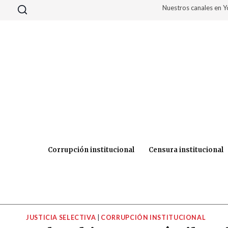
Saltar
Nuestros canales en 
al
contenido
Corrupción institucional
Censura institucional
JUSTICIA SELECTIVA
|
CORRUPCIÓN INSTITUCIONAL