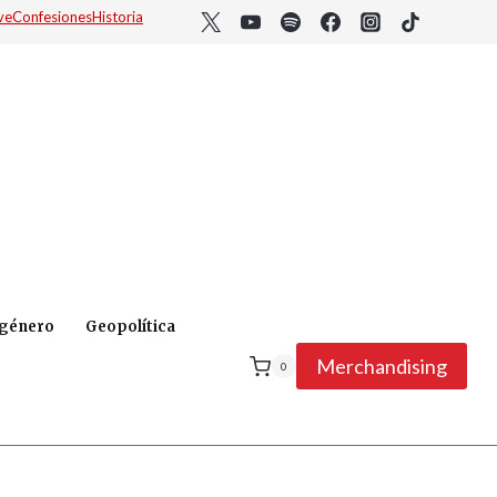
ve
Confesiones
Historia
 género
Geopolítica
Merchandising
0