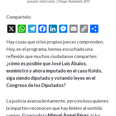
pasado miércoles. | Diego Radamés (EP)
Compártelo:
X
W
T
F
Li
M
E
C
C
h
el
ac
n
es
m
o
o
Hay cosas que ni los propios jueces comprenden.
at
e
e
ke
se
ai
p
m
Hoy, en el programa, hemos escuchado una
s
gr
b
dI
n
l
y
p
reflexión que muchos ciudadanos comparten:
A
a
o
n
g
Li
ar
¿cómo es posible que José Luis Ábalos,
p
m
o
er
n
ti
exministro y ahora imputado en el caso Koldo,
p
k
k
r
siga siendo diputado y votando leyes en el
Congreso de los Diputados?
La justicia avanza lentamente, pero incluso quienes
la imparten reconocen que hay límites al sentido
común. El periodista
Miguel Ángel Pérez
, lo ha