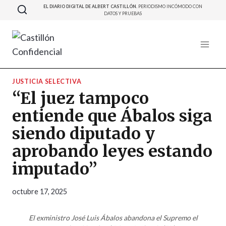
Saltar
EL DIARIO DIGITAL DE ALBERT CASTILLÓN.
PERIODISMO INCÓMODO CON
DATOS Y PRUEBAS
al
contenido
JUSTICIA SELECTIVA
“El juez tampoco
entiende que Ábalos siga
siendo diputado y
aprobando leyes estando
imputado”
octubre 17, 2025
El exministro José Luis Ábalos abandona el Supremo el