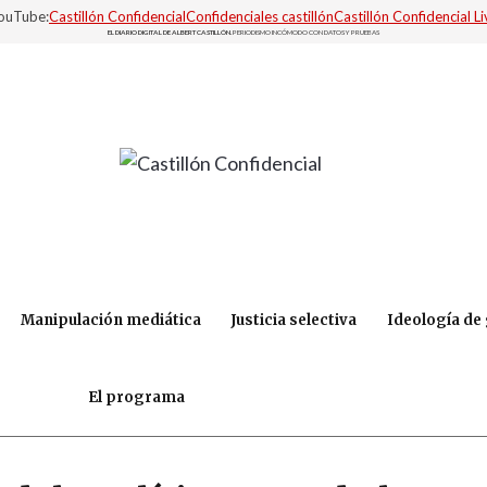
YouTube:
Castillón Confidencial
Confidenciales castillón
Castillón Confidencial Li
EL DIARIO DIGITAL DE ALBERT CASTILLÓN.
PERIODISMO INCÓMODO CON DATOS Y PRUEBAS
Manipulación mediática
Justicia selectiva
Ideología de
El programa