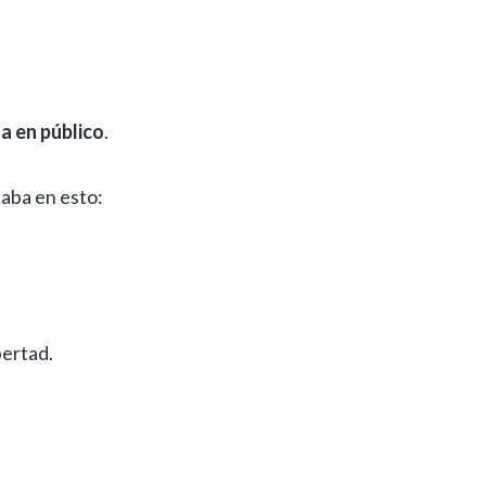
la en público
.
aba en esto:
bertad.