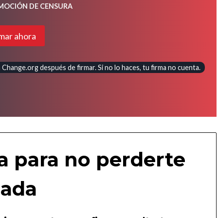
 MOCIÓN DE CENSURA
mar ahora
Change.org después de firmar. Si no lo haces, tu firma no cuenta.
a para no perderte
ada