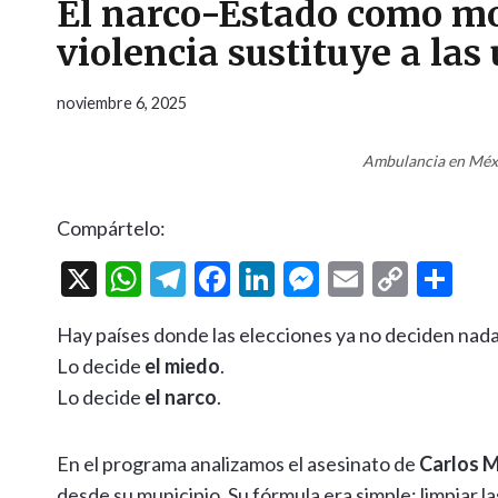
El narco-Estado como mod
violencia sustituye a las
noviembre 6, 2025
Ambulancia en Méxi
Compártelo:
X
W
T
F
Li
M
E
C
C
h
el
ac
n
es
m
o
o
Hay países donde las elecciones ya no deciden nada
at
e
e
ke
se
ai
p
m
Lo decide
el miedo
.
s
gr
b
dI
n
l
y
p
Lo decide
el narco
.
A
a
o
n
g
Li
ar
p
m
o
er
n
ti
En el programa analizamos el asesinato de
Carlos 
p
k
k
r
desde su municipio. Su fórmula era simple: limpiar l