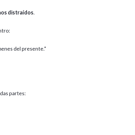
anos distraídos
.
ntro:
ímenes del presente.”
odas partes: