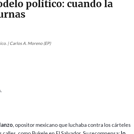
elo político: cuando la
 urnas
co. | Carlos A. Moreno (EP)
.
Manzo
, opositor mexicano que luchaba contra los cárteles
as calles, como Bukele en El Salvador. Su recompensa:
lo