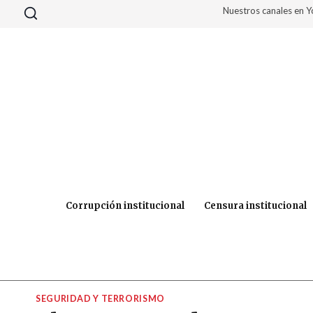
Saltar
Nuestros canales en 
al
contenido
Corrupción institucional
Censura institucional
SEGURIDAD Y TERRORISMO