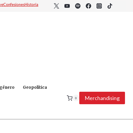
ve
Confesiones
Historia
 género
Geopolítica
Merchandising
0