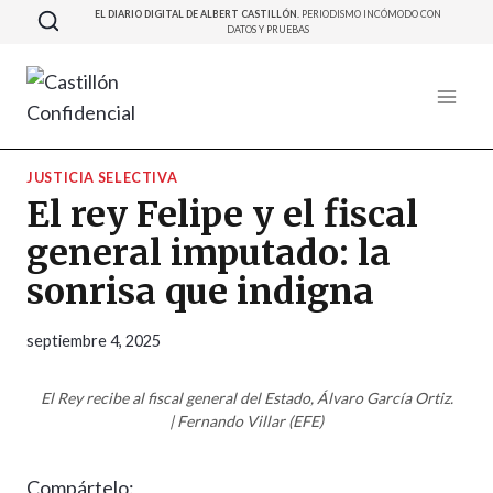
Saltar
EL DIARIO DIGITAL DE ALBERT CASTILLÓN.
PERIODISMO INCÓMODO CON
DATOS Y PRUEBAS
al
contenido
JUSTICIA SELECTIVA
El rey Felipe y el fiscal
general imputado: la
sonrisa que indigna
septiembre 4, 2025
El Rey recibe al fiscal general del Estado, Álvaro García Ortiz.
| Fernando Villar (EFE)
Compártelo: