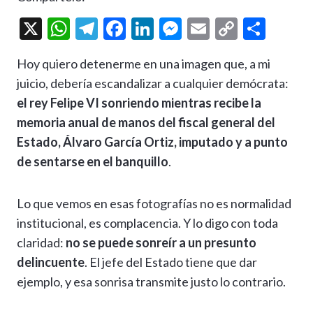
X
W
T
F
Li
M
E
C
C
h
el
ac
n
es
m
o
o
Hoy quiero detenerme en una imagen que, a mi
at
e
e
ke
se
ai
p
m
juicio, debería escandalizar a cualquier demócrata:
s
gr
b
dI
n
l
y
p
el rey Felipe VI sonriendo mientras recibe la
A
a
o
n
g
Li
ar
memoria anual de manos del fiscal general del
p
m
o
er
n
ti
Estado, Álvaro García Ortiz, imputado y a punto
p
k
k
r
de sentarse en el banquillo
.
Lo que vemos en esas fotografías no es normalidad
institucional, es complacencia. Y lo digo con toda
claridad:
no se puede sonreír a un presunto
delincuente
. El jefe del Estado tiene que dar
ejemplo, y esa sonrisa transmite justo lo contrario.