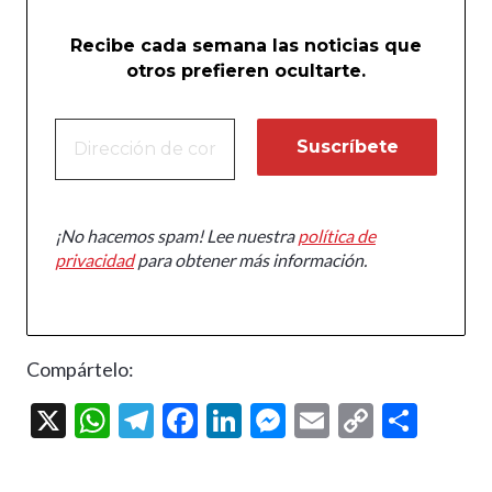
Recibe cada semana las noticias que
otros prefieren ocultarte.
¡No hacemos spam! Lee nuestra
política de
privacidad
para obtener más información.
Compártelo:
X
W
T
F
Li
M
E
C
C
h
el
ac
n
es
m
o
o
at
e
e
ke
se
ai
p
m