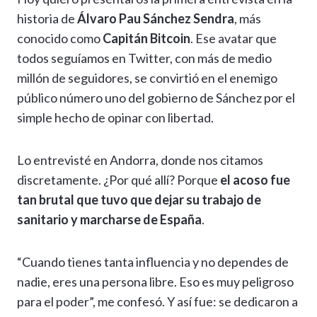
at
e
e
ke
se
ai
p
m
historia de
Álvaro Pau Sánchez Sendra
, más
s
gr
b
dI
n
l
y
p
conocido como
Capitán Bitcoin
. Ese avatar que
A
a
o
n
g
Li
ar
todos seguíamos en Twitter, con más de medio
p
m
o
er
n
ti
millón de seguidores, se convirtió en el enemigo
p
k
k
r
público número uno del gobierno de Sánchez por el
simple hecho de opinar con libertad.
Lo entrevisté en Andorra, donde nos citamos
discretamente. ¿Por qué allí? Porque
el acoso fue
tan brutal que tuvo que dejar su trabajo de
sanitario y marcharse de España
.
“Cuando tienes tanta influencia y no dependes de
nadie, eres una persona libre. Eso es muy peligroso
para el poder”, me confesó. Y así fue: se dedicaron a