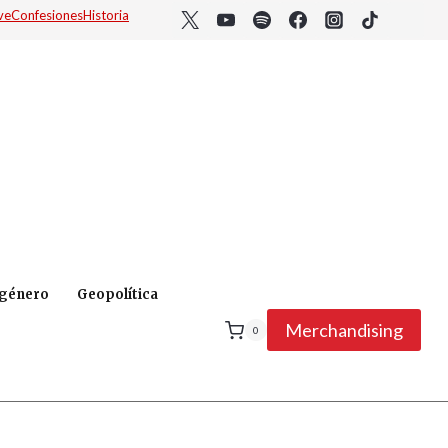
ve
Confesiones
Historia
 género
Geopolítica
Merchandising
0