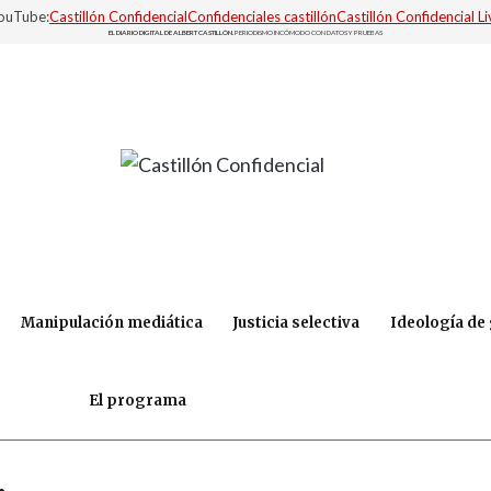
YouTube:
Castillón Confidencial
Confidenciales castillón
Castillón Confidencial Li
EL DIARIO DIGITAL DE ALBERT CASTILLÓN.
PERIODISMO INCÓMODO CON DATOS Y PRUEBAS
Manipulación mediática
Justicia selectiva
Ideología de
El programa