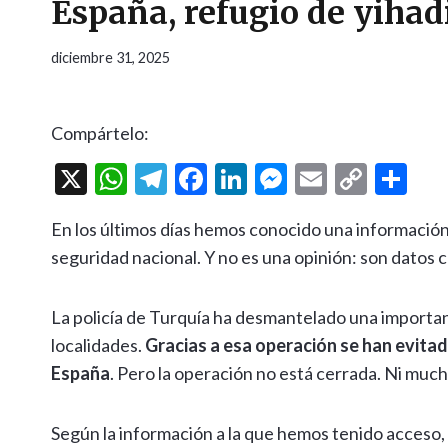
España, refugio de yihad
diciembre 31, 2025
Compártelo:
X
W
T
F
Li
M
E
C
C
h
el
ac
n
es
m
o
o
En los últimos días hemos conocido una informació
at
e
e
ke
se
ai
p
m
seguridad nacional. Y no es una opinión: son datos 
s
gr
b
dI
n
l
y
p
A
a
o
n
g
Li
ar
La policía de Turquía ha desmantelado una importa
p
m
o
er
n
ti
localidades.
Gracias a esa operación se han evit
p
k
k
r
España
. Pero la operación no está cerrada. Ni muc
Según la información a la que hemos tenido acceso,