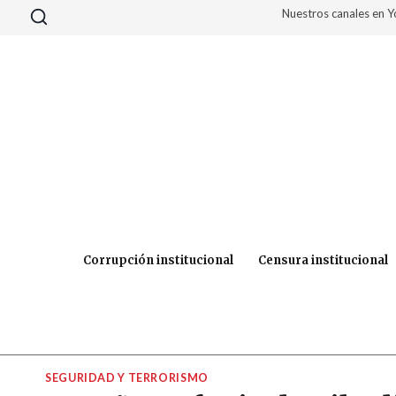
Saltar
Nuestros canales en 
al
contenido
Corrupción institucional
Censura institucional
SEGURIDAD Y TERRORISMO