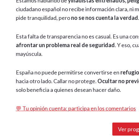
Estamos hablando de
yihadistas entrenados, pel
ciudadano español no recibe información clara, ni m
pide tranquilidad, pero
no se nos cuenta la verdad
Esta falta de transparencia no es casual. Es una co
afrontar un problema real de seguridad
. Y eso, c
mayúscula.
España no puede permitirse convertirse en
refugio
hacia otro lado. Callar no protege.
Ocultar no prev
solo beneficia a quienes desean hacer daño.
💬 Tu opinión cuenta: participa en los comentarios
Ver pro