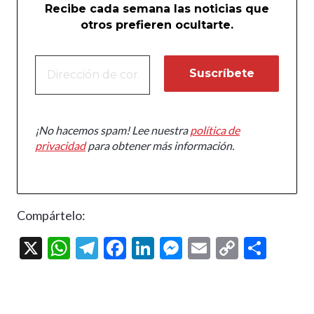
Recibe cada semana las noticias que
otros prefieren ocultarte.
¡No hacemos spam! Lee nuestra
política de
privacidad
para obtener más información.
Compártelo:
X
W
T
F
Li
M
E
C
C
h
el
ac
n
es
m
o
o
at
e
e
ke
se
ai
p
m