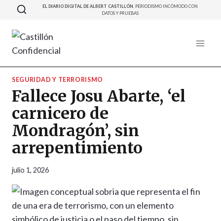
Saltar
EL DIARIO DIGITAL DE ALBERT CASTILLÓN.
PERIODISMO INCÓMODO CON
DATOS Y PRUEBAS
al
contenido
SEGURIDAD Y TERRORISMO
Fallece Josu Abarte, ‘el
carnicero de
Mondragón’, sin
arrepentimiento
julio 1, 2026