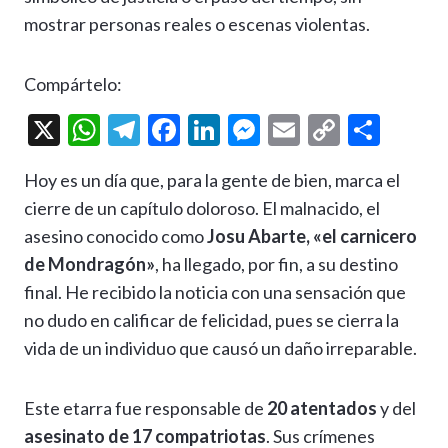
Compártelo:
X
W
T
F
Li
M
E
C
C
h
el
ac
n
es
m
o
o
Hoy es un día que, para la gente de bien, marca el
at
e
e
ke
se
ai
p
m
cierre de un capítulo doloroso. El malnacido, el
s
gr
b
dI
n
l
y
p
asesino conocido como
Josu Abarte, «el carnicero
A
a
o
n
g
Li
ar
de Mondragón»
, ha llegado, por fin, a su destino
p
m
o
er
n
ti
final. He recibido la noticia con una sensación que
p
k
k
r
no dudo en calificar de felicidad, pues se cierra la
vida de un individuo que causó un daño irreparable.
Este etarra fue responsable de
20 atentados
y del
asesinato de 17 compatriotas
. Sus crímenes