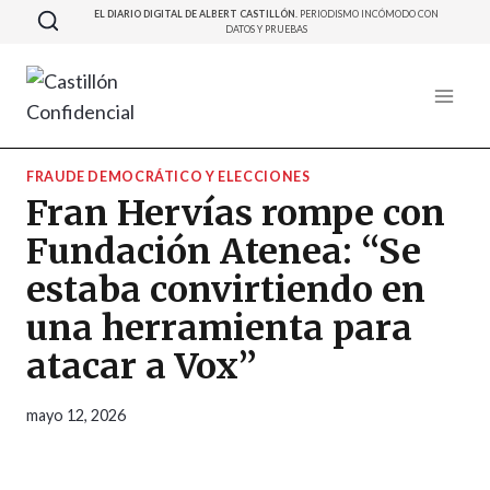
Saltar
EL DIARIO DIGITAL DE ALBERT CASTILLÓN.
PERIODISMO INCÓMODO CON
DATOS Y PRUEBAS
al
contenido
FRAUDE DEMOCRÁTICO Y ELECCIONES
Fran Hervías rompe con
Fundación Atenea: “Se
estaba convirtiendo en
una herramienta para
atacar a Vox”
mayo 12, 2026