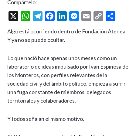
Compártelo:
X
W
T
F
Li
M
E
C
C
h
el
ac
n
es
m
o
o
Algo está ocurriendo dentro de Fundación Atenea.
at
e
e
ke
se
ai
p
m
Y ya no se puede ocultar.
s
gr
b
dI
n
l
y
p
A
a
o
n
g
Li
ar
Lo que nació hace apenas unos meses como un
p
m
o
er
n
ti
laboratorio de ideas impulsado por Iván Espinosa de
p
k
k
r
los Monteros, con perfiles relevantes de la
sociedad civil y del ámbito político, empieza a sufrir
una fuga constante de miembros, delegados
territoriales y colaboradores.
Y todos señalan el mismo motivo.