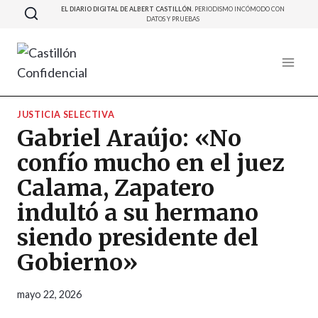
Saltar
EL DIARIO DIGITAL DE ALBERT CASTILLÓN.
PERIODISMO INCÓMODO CON
DATOS Y PRUEBAS
al
contenido
JUSTICIA SELECTIVA
Gabriel Araújo: «No
confío mucho en el juez
Calama, Zapatero
indultó a su hermano
siendo presidente del
Gobierno»
mayo 22, 2026