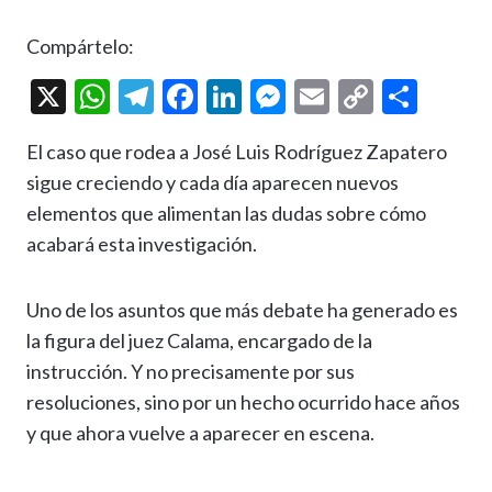
Compártelo:
X
W
T
F
Li
M
E
C
C
h
el
ac
n
es
m
o
o
El caso que rodea a José Luis Rodríguez Zapatero
at
e
e
ke
se
ai
p
m
sigue creciendo y cada día aparecen nuevos
s
gr
b
dI
n
l
y
p
elementos que alimentan las dudas sobre cómo
A
a
o
n
g
Li
ar
acabará esta investigación.
p
m
o
er
n
ti
p
k
k
r
Uno de los asuntos que más debate ha generado es
la figura del juez Calama, encargado de la
instrucción. Y no precisamente por sus
resoluciones, sino por un hecho ocurrido hace años
y que ahora vuelve a aparecer en escena.