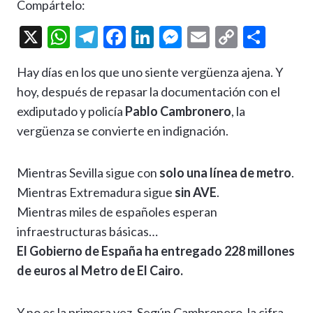
Compártelo:
X
W
T
F
Li
M
E
C
C
h
el
ac
n
es
m
o
o
Hay días en los que uno siente vergüenza ajena. Y
at
e
e
ke
se
ai
p
m
hoy, después de repasar la documentación con el
s
gr
b
dI
n
l
y
p
exdiputado y policía
Pablo Cambronero
, la
A
a
o
n
g
Li
ar
vergüenza se convierte en indignación.
p
m
o
er
n
ti
p
k
k
r
Mientras Sevilla sigue con
solo una línea de metro
.
Mientras Extremadura sigue
sin AVE
.
Mientras miles de españoles esperan
infraestructuras básicas…
El Gobierno de España ha entregado 228 millones
de euros al Metro de El Cairo.
Y no es la primera vez. Según Cambronero, la cifra