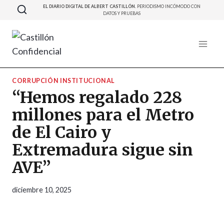
Saltar
EL DIARIO DIGITAL DE ALBERT CASTILLÓN.
PERIODISMO INCÓMODO CON
DATOS Y PRUEBAS
al
contenido
CORRUPCIÓN INSTITUCIONAL
“Hemos regalado 228
millones para el Metro
de El Cairo y
Extremadura sigue sin
AVE”
diciembre 10, 2025