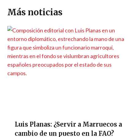
A
a
o
n
g
Li
ar
p
m
o
er
n
ti
Más noticias
p
k
k
r
Luis Planas: ¿Servir a Marruecos a
cambio de un puesto en la FAO?