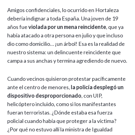
h
el
ac
n
es
m
o
o
Amigos confidenciales, lo ocurrido en Hortaleza
at
e
e
ke
se
ai
p
m
debería indignar a toda España. Una joven de 19
s
gr
b
dI
n
l
y
p
años fue
violada por un mena reincidente
, que ya
A
a
o
n
g
Li
ar
había atacado a otra persona en julio y que incluso
p
m
o
er
n
ti
dio como domicilio… ¡un árbol! Esa es la realidad de
p
k
k
r
nuestro sistema: un delincuente reincidente que
campa a sus anchas y termina agrediendo de nuevo.
Cuando vecinos quisieron protestar pacíficamente
ante el centro de menores,
la policía desplegó un
dispositivo desproporcionado
, con UIP,
helicóptero incluido, como si los manifestantes
fueran terroristas. ¿Dónde estaba esa fuerza
policial cuando había que proteger a la víctima?
¿Por qué no estuvo allí la ministra de Igualdad