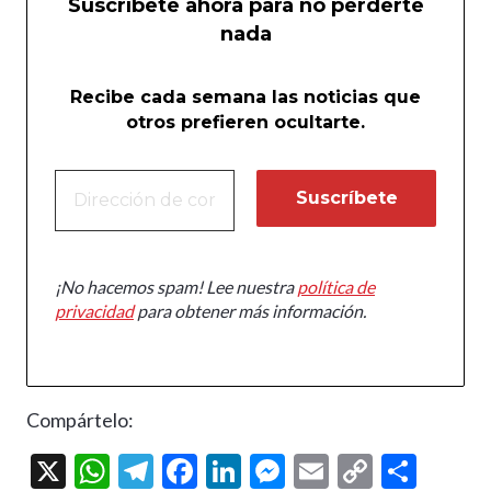
Suscríbete ahora para no perderte
nada
Recibe cada semana las noticias que
otros prefieren ocultarte.
¡No hacemos spam! Lee nuestra
política de
privacidad
para obtener más información.
Compártelo:
X
W
T
F
Li
M
E
C
C