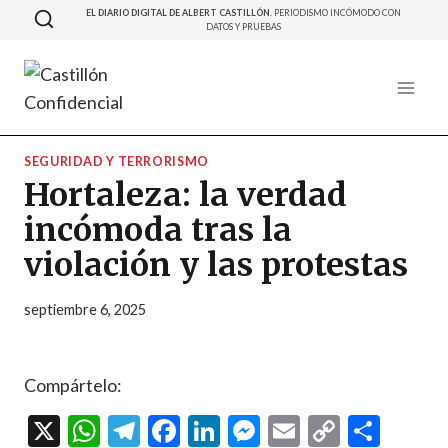
Saltar
EL DIARIO DIGITAL DE ALBERT CASTILLÓN.
PERIODISMO INCÓMODO CON
DATOS Y PRUEBAS
al
contenido
SEGURIDAD Y TERRORISMO
Hortaleza: la verdad
incómoda tras la
violación y las protestas
septiembre 6, 2025
Compártelo:
X
W
T
F
Li
M
E
C
C