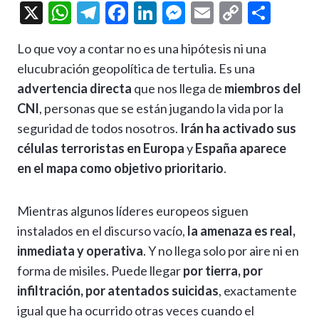
X
W
T
F
Li
M
E
C
C
h
el
ac
n
es
m
o
o
Lo que voy a contar no es una hipótesis ni una
at
e
e
ke
se
ai
p
m
elucubración geopolítica de tertulia. Es una
s
gr
b
dI
n
l
y
p
advertencia directa
que nos llega de
miembros del
A
a
o
n
g
Li
ar
CNI
, personas que se están jugando la vida por la
p
m
o
er
n
ti
seguridad de todos nosotros.
Irán ha activado sus
p
k
k
r
células terroristas en Europa
y
España aparece
en el mapa como objetivo prioritario
.
Mientras algunos líderes europeos siguen
instalados en el discurso vacío,
la amenaza es real,
inmediata y operativa
. Y no llega solo por aire ni en
forma de misiles. Puede llegar
por tierra, por
infiltración, por atentados suicidas
, exactamente
igual que ha ocurrido otras veces cuando el