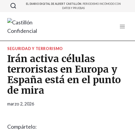
Saltar
EL DIARIO DIGITAL DE ALBERT CASTILLÓN.
PERIODISMO INCÓMODO CON
DATOS Y PRUEBAS
al
contenido
SEGURIDAD Y TERRORISMO
Irán activa células
terroristas en Europa y
España está en el punto
de mira
marzo 2, 2026
Compártelo: