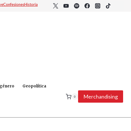
ve
Confesiones
Historia
 género
Geopolítica
Merchandising
0