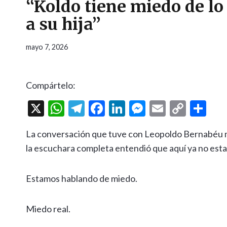
“Koldo tiene miedo de l
a su hija”
mayo 7, 2026
Compártelo:
X
W
T
F
Li
M
E
C
C
h
el
ac
n
es
m
o
o
La conversación que tuve con Leopoldo Bernabéu m
at
e
e
ke
se
ai
p
m
la escuchara completa entendió que aquí ya no est
s
gr
b
dI
n
l
y
p
A
a
o
n
g
Li
ar
Estamos hablando de miedo.
p
m
o
er
n
ti
p
k
k
r
Miedo real.