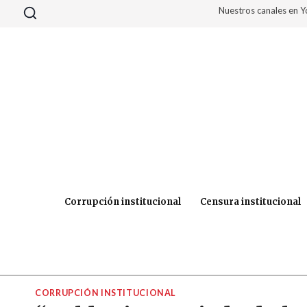
Saltar
Nuestros canales en 
al
contenido
Corrupción institucional
Censura institucional
CORRUPCIÓN INSTITUCIONAL