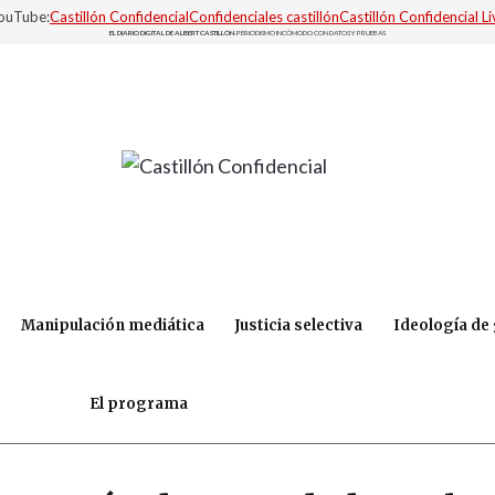
YouTube:
Castillón Confidencial
Confidenciales castillón
Castillón Confidencial Li
EL DIARIO DIGITAL DE ALBERT CASTILLÓN.
PERIODISMO INCÓMODO CON DATOS Y PRUEBAS
Manipulación mediática
Justicia selectiva
Ideología de
El programa