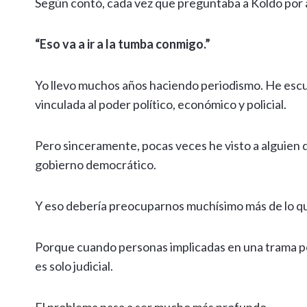
Según contó, cada vez que preguntaba a Koldo por 
“Eso va a ir a la tumba conmigo.”
Yo llevo muchos años haciendo periodismo. He esc
vinculada al poder político, económico y policial.
Pero sinceramente, pocas veces he visto a alguien 
gobierno democrático.
Y eso debería preocuparnos muchísimo más de lo q
Porque cuando personas implicadas en una trama polí
es solo judicial.