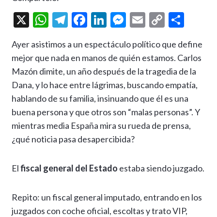
X
W
T
F
Li
M
E
C
C
h
el
ac
n
es
m
o
o
Ayer asistimos a un espectáculo político que define
at
e
e
ke
se
ai
p
m
mejor que nada en manos de quién estamos. Carlos
s
gr
b
dI
n
l
y
p
Mazón dimite, un año después de la tragedia de la
A
a
o
n
g
Li
ar
Dana, y lo hace entre lágrimas, buscando empatía,
p
m
o
er
n
ti
hablando de su familia, insinuando que él es una
p
k
k
r
buena persona y que otros son “malas personas”. Y
mientras media España mira su rueda de prensa,
¿qué noticia pasa desapercibida?
El
fiscal general del Estado
estaba siendo juzgado.
Repito: un fiscal general imputado, entrando en los
juzgados con coche oficial, escoltas y trato VIP,