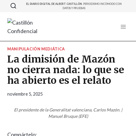
Saltar
EL DIARIO DIGITAL DE ALBERT CASTILLÓN.
PERIODISMO INCÓMODO CON
DATOS Y PRUEBAS
al
contenido
MANIPULACIÓN MEDIÁTICA
La dimisión de Mazón
no cierra nada: lo que se
ha abierto es el relato
noviembre 5, 2025
El presidente de la Generalitat valenciana, Carlos Mazón. |
Manuel Bruque (EFE)
Compártelo: