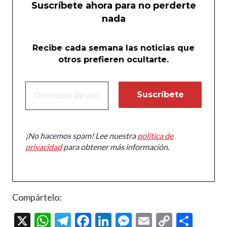
Suscríbete ahora para no perderte
nada
Recibe cada semana las noticias que
otros prefieren ocultarte.
¡No hacemos spam! Lee nuestra
política de
privacidad
para obtener más información.
Compártelo:
X
W
T
F
Li
M
E
C
C