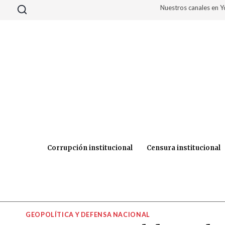
Saltar
Nuestros canales en 
al
contenido
Corrupción institucional
Censura institucional
GEOPOLÍTICA Y DEFENSA NACIONAL