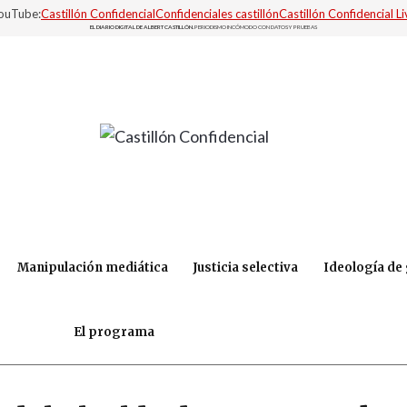
YouTube:
Castillón Confidencial
Confidenciales castillón
Castillón Confidencial Li
EL DIARIO DIGITAL DE ALBERT CASTILLÓN.
PERIODISMO INCÓMODO CON DATOS Y PRUEBAS
Manipulación mediática
Justicia selectiva
Ideología de
El programa