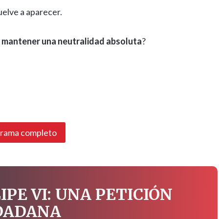
uelve a aparecer.
as mantener una neutralidad absoluta
?
grama completo
IPE VI: UNA PETICIÓN
DADANA