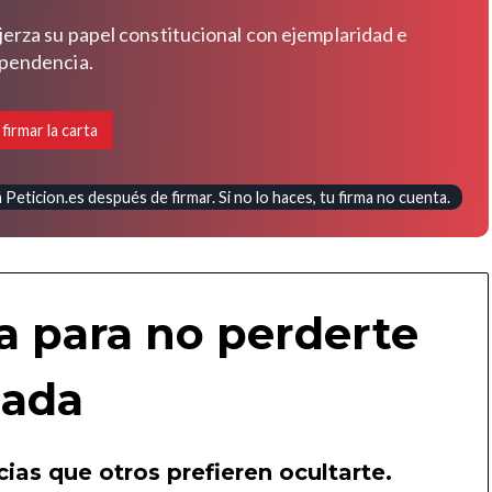
jerza su papel constitucional con ejemplaridad e
pendencia.
 firmar la carta
Peticion.es después de firmar. Si no lo haces, tu firma no cuenta.
a para no perderte
ada
ias que otros prefieren ocultarte.