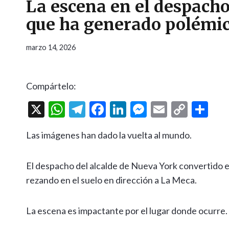
La escena en el despacho
que ha generado polémi
marzo 14, 2026
Compártelo:
X
W
T
F
Li
M
E
C
C
h
el
ac
n
es
m
o
o
Las imágenes han dado la vuelta al mundo.
at
e
e
ke
se
ai
p
m
s
gr
b
dI
n
l
y
p
El despacho del alcalde de Nueva York convertido 
A
a
o
n
g
Li
ar
rezando en el suelo en dirección a La Meca.
p
m
o
er
n
ti
p
k
k
r
La escena es impactante por el lugar donde ocurre.