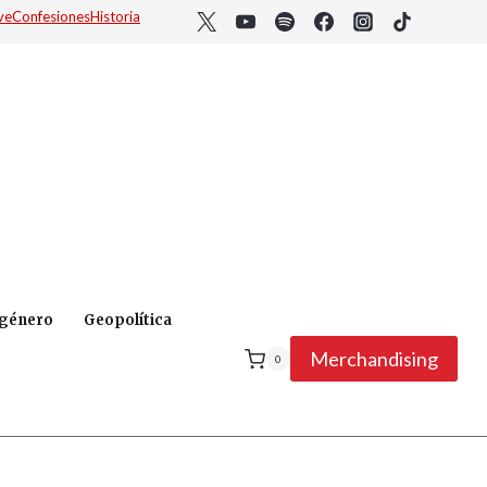
ve
Confesiones
Historia
 género
Geopolítica
Merchandising
0