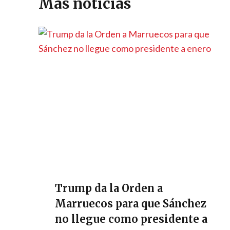
p
m
o
er
n
ti
Más noticias
p
k
k
r
Trump da la Orden a
Marruecos para que Sánchez
no llegue como presidente a