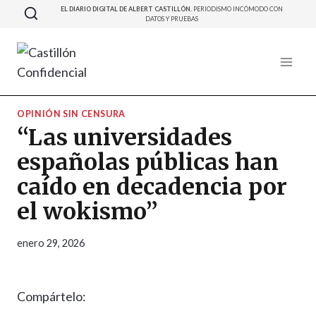
Saltar
EL DIARIO DIGITAL DE ALBERT CASTILLÓN.
PERIODISMO INCÓMODO CON
DATOS Y PRUEBAS
al
contenido
OPINIÓN SIN CENSURA
“Las universidades
españolas públicas han
caído en decadencia por
el wokismo”
enero 29, 2026
Compártelo: