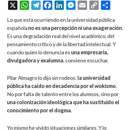
X
W
T
F
Li
M
E
C
C
h
el
ac
n
es
m
o
o
Lo que está ocurriendo en la universidad pública
at
e
e
ke
se
ai
p
m
española
no es una percepción ni una exageración
.
s
gr
b
dI
n
l
y
p
Es una degradación real del nivel académico, del
A
a
o
n
g
Li
ar
pensamiento crítico y de la libertad intelectual. Y
p
m
o
er
n
ti
cuando quien lo denuncia es
una empresaria,
p
k
k
r
divulgadora y exalumna
, conviene escuchar.
Pilar Almagro lo dijo sin rodeos:
la universidad
pública ha caído en decadencia por el wokismo
.
No por falta de talento entre los alumnos, sino por
una colonización ideológica que ha sustituido el
conocimiento por el dogma
.
Yo mismo he vivido situaciones similares. Y lo