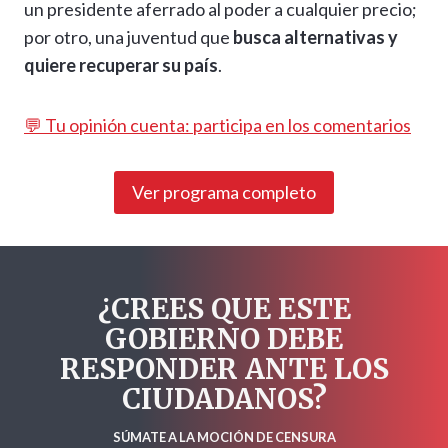
un presidente aferrado al poder a cualquier precio;
por otro, una juventud que
busca alternativas y
quiere recuperar su país
.
💬 Tu opinión cuenta: participa en los comentarios
Ver programa completo
¿CREES QUE ESTE
GOBIERNO DEBE
RESPONDER ANTE LOS
CIUDADANOS?
SÚMATE A LA MOCIÓN DE CENSURA