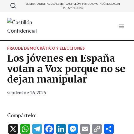
Saltar
EL DIARIO DIGITAL DE ALBERT CASTILLÓN.
PERIODISMO INCÓMODO CON
DATOS Y PRUEBAS
al
contenido
FRAUDE DEMOCRÁTICO Y ELECCIONES
Los jóvenes en España
votan a Vox porque no se
dejan manipular
septiembre 16, 2025
Compártelo:
X
W
T
F
Li
M
E
C
C