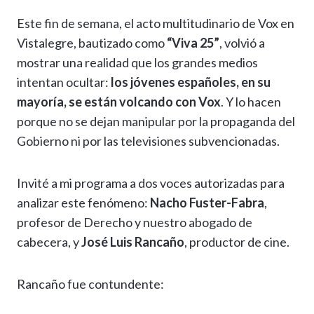
h
el
ac
n
es
m
o
o
Este fin de semana, el acto multitudinario de Vox en
at
e
e
ke
se
ai
p
m
Vistalegre, bautizado como
“Viva 25”
, volvió a
s
gr
b
dI
n
l
y
p
mostrar una realidad que los grandes medios
A
a
o
n
g
Li
ar
intentan ocultar:
los jóvenes españoles, en su
p
m
o
er
n
ti
mayoría, se están volcando con Vox
. Y lo hacen
p
k
k
r
porque no se dejan manipular por la propaganda del
Gobierno ni por las televisiones subvencionadas.
Invité a mi programa a dos voces autorizadas para
analizar este fenómeno:
Nacho Fuster-Fabra
,
profesor de Derecho y nuestro abogado de
cabecera, y
José Luis Rancaño
, productor de cine.
Rancaño fue contundente: