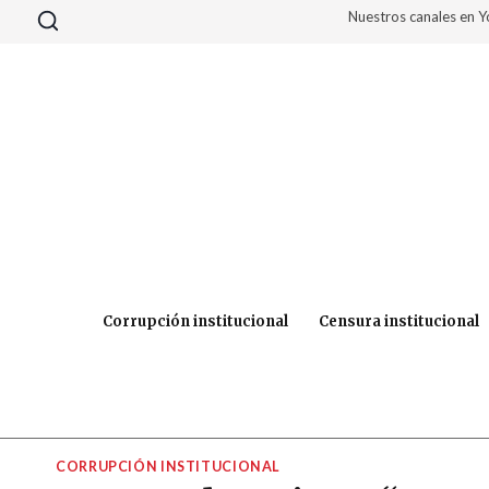
Saltar
Nuestros canales en 
al
contenido
Corrupción institucional
Censura institucional
CORRUPCIÓN INSTITUCIONAL