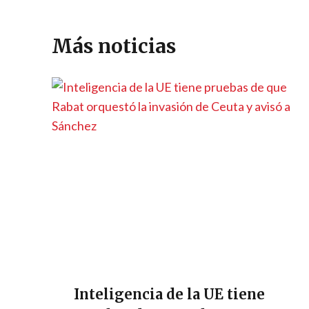
A
a
o
n
g
Li
ar
p
m
o
er
n
ti
Más noticias
p
k
k
r
Inteligencia de la UE tiene