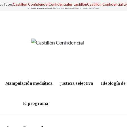
YouTube:
Castillón Confidencial
Confidenciales castillón
Castillón Confidencial Li
EL DIARIO DIGITAL DE ALBERT CASTILLÓN.
PERIODISMO INCÓMODO CON DATOS Y PRUEBAS
Manipulación mediática
Justicia selectiva
Ideología de
El programa