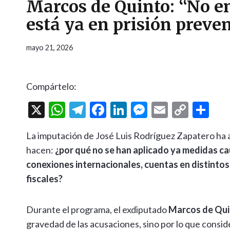
Marcos de Quinto: “No e
está ya en prisión preve
mayo 21, 2026
Compártelo:
X
W
T
F
Li
M
E
C
C
h
el
ac
n
es
m
o
o
La imputación de José Luis Rodríguez Zapatero ha 
at
e
e
ke
se
ai
p
m
hacen:
¿por qué no se han aplicado ya medidas ca
s
gr
b
dI
n
l
y
p
conexiones internacionales, cuentas en distintos
A
a
o
n
g
Li
ar
fiscales?
p
m
o
er
n
ti
p
k
k
r
Durante el programa, el exdiputado
Marcos de Qu
gravedad de las acusaciones, sino por lo que conside