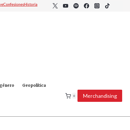
ve
Confesiones
Historia
 género
Geopolítica
Merchandising
0