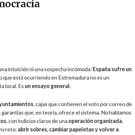
mocracia
s una intuición ni una sospecha incómoda:
España sufre un
 lo que está ocurriendo en Extremadura no es un
a local. Es
un ensayo general
.
ayuntamientos
, cajas que contienen el voto por correo de
 garantías que, en teoría, ofrece el sistema. No hablamos
dos
, con indicios claros de una
operación organizada
,
oncreto:
abrir sobres, cambiar papeletas y volver a