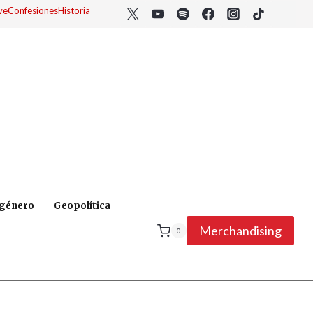
ve
Confesiones
Historia
 género
Geopolítica
Merchandising
0