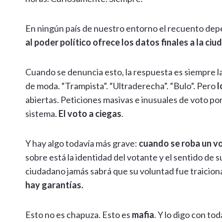
En ningún país de nuestro entorno el recuento depe
al poder político ofrece los datos finales a la ci
Cuando se denuncia esto, la respuesta es siempre la
de moda. “Trampista”. “Ultraderecha”. “Bulo”. Pero
l
abiertas. Peticiones masivas e inusuales de voto po
sistema.
El voto a ciegas
.
Y hay algo todavía más grave:
cuando se roba un vo
sobre está la identidad del votante y el sentido de 
ciudadano jamás sabrá que su voluntad fue traicion
hay garantías.
Esto no es chapuza. Esto es
mafia
. Y lo digo con tod