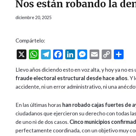
Nos están robando la de
diciembre 20, 2025
Compártelo:
X
W
T
F
Li
M
E
C
C
h
el
ac
n
es
m
o
o
Llevo años diciendo esto en voz alta, y hoy ya no e
at
e
e
ke
se
ai
p
m
fraude electoral estructural desde hace años
. Y
s
gr
b
dI
n
l
y
p
accidente, ni un error administrativo, ni una anécdot
A
a
o
n
g
Li
ar
p
m
o
er
n
ti
En las últimas horas
han robado cajas fuertes de 
p
k
k
r
ciudadanos que ejercieron su derecho con todas las
de uno ni de dos casos.
Cinco municipios confirma
perfectamente coordinada, con un objetivo muy c