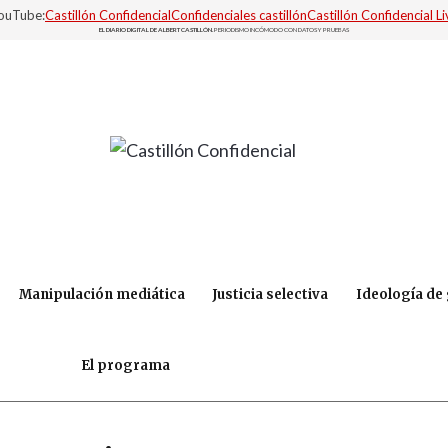
YouTube:
Castillón Confidencial
Confidenciales castillón
Castillón Confidencial Li
EL DIARIO DIGITAL DE ALBERT CASTILLÓN.
PERIODISMO INCÓMODO CON DATOS Y PRUEBAS
Manipulación mediática
Justicia selectiva
Ideología de
El programa