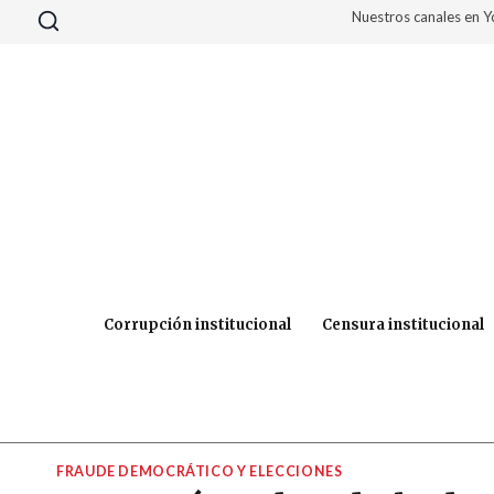
Saltar
Nuestros canales en 
al
contenido
Corrupción institucional
Censura institucional
FRAUDE DEMOCRÁTICO Y ELECCIONES