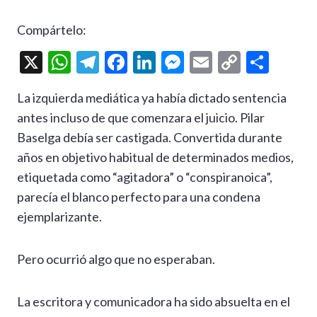
Compártelo:
X
W
T
F
Li
M
E
C
C
h
el
ac
n
es
m
o
o
La izquierda mediática ya había dictado sentencia
at
e
e
ke
se
ai
p
m
antes incluso de que comenzara el juicio. Pilar
s
gr
b
dI
n
l
y
p
Baselga debía ser castigada. Convertida durante
A
a
o
n
g
Li
ar
años en objetivo habitual de determinados medios,
p
m
o
er
n
ti
etiquetada como “agitadora” o “conspiranoica”,
p
k
k
r
parecía el blanco perfecto para una condena
ejemplarizante.
Pero ocurrió algo que no esperaban.
La escritora y comunicadora ha sido absuelta en el