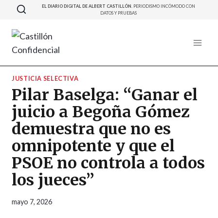
Saltar
EL DIARIO DIGITAL DE ALBERT CASTILLÓN.
PERIODISMO INCÓMODO CON
DATOS Y PRUEBAS
al
contenido
JUSTICIA SELECTIVA
Pilar Baselga: “Ganar el
juicio a Begoña Gómez
demuestra que no es
omnipotente y que el
PSOE no controla a todos
los jueces”
mayo 7, 2026