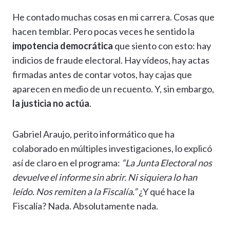
h
el
ac
n
es
m
o
o
He contado muchas cosas en mi carrera. Cosas que
at
e
e
ke
se
ai
p
m
hacen temblar. Pero pocas veces he sentido la
s
gr
b
dI
n
l
y
p
impotencia democrática
que siento con esto: hay
A
a
o
n
g
Li
ar
indicios de fraude electoral. Hay vídeos, hay actas
p
m
o
er
n
ti
firmadas antes de contar votos, hay cajas que
p
k
k
r
aparecen en medio de un recuento. Y, sin embargo,
la justicia no actúa
.
Gabriel Araujo, perito informático que ha
colaborado en múltiples investigaciones, lo explicó
así de claro en el programa:
“La Junta Electoral nos
devuelve el informe sin abrir. Ni siquiera lo han
leído. Nos remiten a la Fiscalía.”
¿Y qué hace la
Fiscalía? Nada. Absolutamente nada.