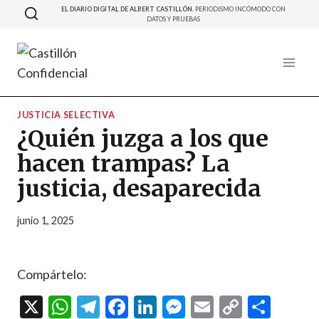
Saltar
EL DIARIO DIGITAL DE ALBERT CASTILLÓN.
PERIODISMO INCÓMODO CON
DATOS Y PRUEBAS
al
contenido
JUSTICIA SELECTIVA
¿Quién juzga a los que
hacen trampas? La
justicia, desaparecida
junio 1, 2025
Compártelo:
X
W
T
F
Li
M
E
C
C