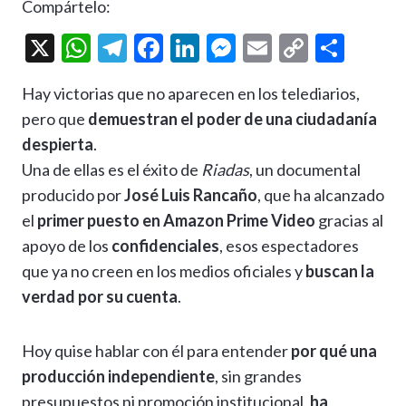
Compártelo:
X
W
T
F
Li
M
E
C
C
h
el
ac
n
es
m
o
o
Hay victorias que no aparecen en los telediarios,
at
e
e
ke
se
ai
p
m
pero que
demuestran el poder de una ciudadanía
s
gr
b
dI
n
l
y
p
despierta
.
A
a
o
n
g
Li
ar
Una de ellas es el éxito de
Riadas
, un documental
p
m
o
er
n
ti
producido por
José Luis Rancaño
, que ha alcanzado
p
k
k
r
el
primer puesto en Amazon Prime Video
gracias al
apoyo de los
confidenciales
, esos espectadores
que ya no creen en los medios oficiales y
buscan la
verdad por su cuenta
.
Hoy quise hablar con él para entender
por qué una
producción independiente
, sin grandes
presupuestos ni promoción institucional,
ha