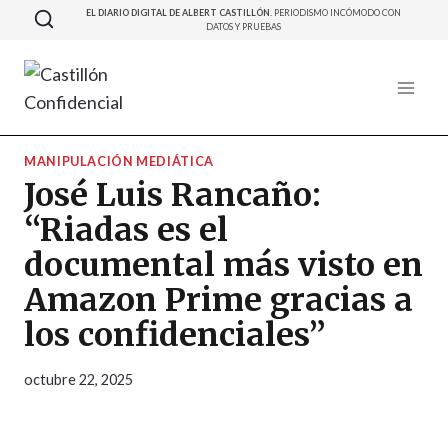
Saltar
EL DIARIO DIGITAL DE ALBERT CASTILLÓN.
PERIODISMO INCÓMODO CON
DATOS Y PRUEBAS
al
contenido
MANIPULACIÓN MEDIÁTICA
José Luis Rancaño:
“Riadas es el
documental más visto en
Amazon Prime gracias a
los confidenciales”
octubre 22, 2025