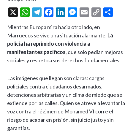
X
W
T
F
Li
M
E
C
C
h
el
ac
n
es
m
o
o
Mientras Europa mira hacia otro lado, en
at
e
e
ke
se
ai
p
m
Marruecos se vive una situación alarmante.
La
s
gr
b
dI
n
l
y
p
policía ha reprimido con violencia a
A
a
o
n
g
Li
ar
manifestantes pacíficos
, que solo pedían mejoras
p
m
o
er
n
ti
sociales y respeto a sus derechos fundamentales.
p
k
k
r
Las imágenes que llegan son claras: cargas
policiales contra ciudadanos desarmados,
detenciones arbitrarias y un clima de miedo que se
extiende por las calles. Quien se atreve a levantar la
voz contra el régimen de Mohamed VI corre el
riesgo de acabar en prisión, sin juicio justo y sin
garantías.