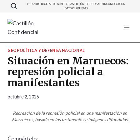
Saltar
EL DIARIO DIGITAL DE ALBERT CASTILLÓN.
PERIODISMO INCÓMODO CON
DATOS Y PRUEBAS
al
contenido
GEOPOLÍTICA Y DEFENSA NACIONAL
Situación en Marruecos:
represión policial a
manifestantes
octubre 2, 2025
Recreación de la represión policial en una manifestación en
Marruecos, basada en los testimonios e imágenes difundidas.
Compártelo: