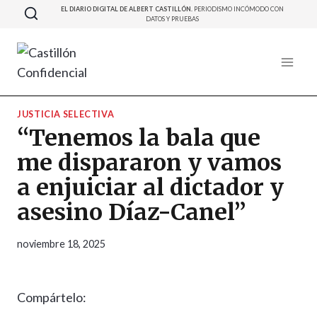
Saltar
EL DIARIO DIGITAL DE ALBERT CASTILLÓN.
PERIODISMO INCÓMODO CON
DATOS Y PRUEBAS
al
contenido
JUSTICIA SELECTIVA
“Tenemos la bala que
me dispararon y vamos
a enjuiciar al dictador y
asesino Díaz-Canel”
noviembre 18, 2025
Compártelo: