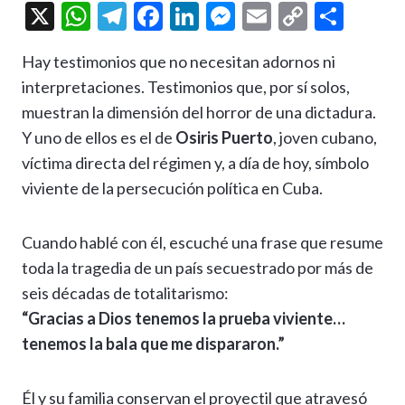
X
W
T
F
Li
M
E
C
C
h
el
ac
n
es
m
o
o
Hay testimonios que no necesitan adornos ni
at
e
e
ke
se
ai
p
m
interpretaciones. Testimonios que, por sí solos,
s
gr
b
dI
n
l
y
p
muestran la dimensión del horror de una dictadura.
A
a
o
n
g
Li
ar
Y uno de ellos es el de
Osiris Puerto
, joven cubano,
p
m
o
er
n
ti
víctima directa del régimen y, a día de hoy, símbolo
p
k
k
r
viviente de la persecución política en Cuba.
Cuando hablé con él, escuché una frase que resume
toda la tragedia de un país secuestrado por más de
seis décadas de totalitarismo:
“Gracias a Dios tenemos la prueba viviente…
tenemos la bala que me dispararon.”
Él y su familia conservan el proyectil que atravesó