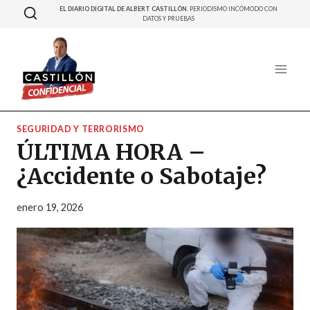
Saltar
EL DIARIO DIGITAL DE ALBERT CASTILLÓN.
PERIODISMO INCÓMODO CON
DATOS Y PRUEBAS
al
contenido
SEGURIDAD Y TERRORISMO
ÚLTIMA HORA –
¿Accidente o Sabotaje?
enero 19, 2026