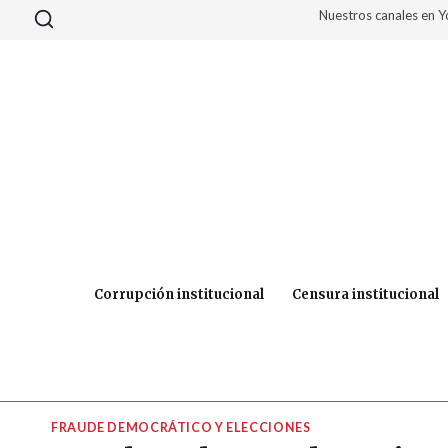
Saltar
Nuestros canales en 
al
contenido
Corrupción institucional
Censura institucional
FRAUDE DEMOCRÁTICO Y ELECCIONES