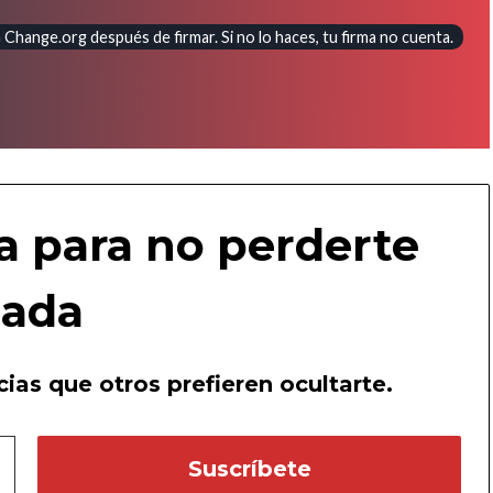
Change.org después de firmar. Si no lo haces, tu firma no cuenta.
a para no perderte
ada
ias que otros prefieren ocultarte.