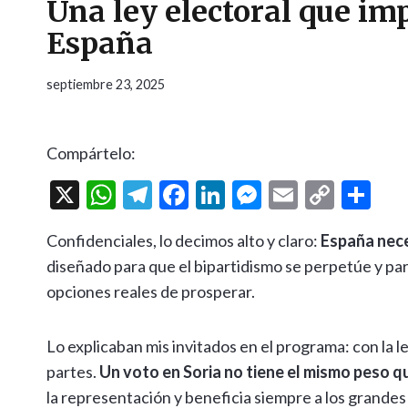
Una ley electoral que imp
España
septiembre 23, 2025
Compártelo:
X
W
T
F
Li
M
E
C
C
h
el
ac
n
es
m
o
o
Confidenciales, lo decimos alto y claro:
España nece
at
e
e
ke
se
ai
p
m
diseñado para que el bipartidismo se perpetúe y pa
s
gr
b
dI
n
l
y
p
opciones reales de prosperar.
A
a
o
n
g
Li
ar
p
m
o
er
n
ti
Lo explicaban mis invitados en el programa: con la l
p
k
k
r
partes.
Un voto en Soria no tiene el mismo peso q
la representación y beneficia siempre a los grandes 