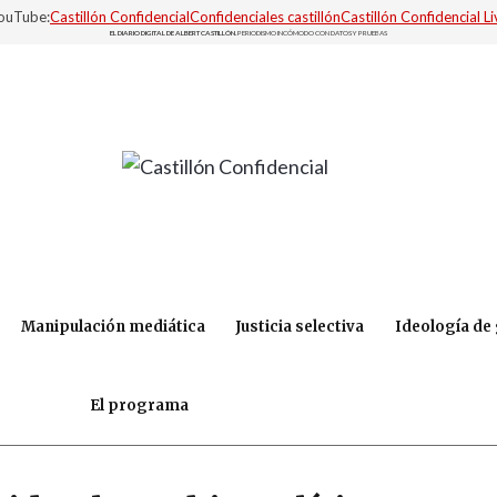
YouTube:
Castillón Confidencial
Confidenciales castillón
Castillón Confidencial Li
EL DIARIO DIGITAL DE ALBERT CASTILLÓN.
PERIODISMO INCÓMODO CON DATOS Y PRUEBAS
Manipulación mediática
Justicia selectiva
Ideología de
El programa