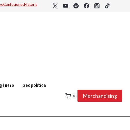
ve
Confesiones
Historia
 género
Geopolítica
Merchandising
0