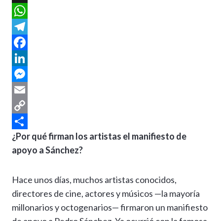
X
W
h
T
a
e
F
t
l
a
L
s
e
c
i
M
A
g
e
n
e
E
p
r
b
k
s
m
C
¿Por qué firman los artistas el manifiesto de
p
a
o
e
s
a
o
C
apoyo a Sánchez?
m
o
d
e
i
p
o
k
I
n
l
y
m
Hace unos días, muchos artistas conocidos,
n
g
L
p
directores de cine, actores y músicos —la mayoría
e
i
a
millonarios y octogenarios— firmaron un manifiesto
r
n
r
de apoyo a Pedro Sánchez. Ya ocurrió con la famosa