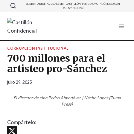
Saltar
EL DIARIO DIGITAL DE ALBERT CASTILLÓN.
PERIODISMO INCÓMODO CON
DATOS Y PRUEBAS
al
contenido
CORRUPCIÓN INSTITUCIONAL
700 millones para el
artisteo pro-Sánchez
julio 29, 2025
El director de cine Pedro Almodóvar | Nacho Lopez (Zuma
Press)
Compártelo: