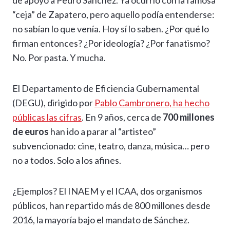
k
t
“ceja” de Zapatero, pero aquello podía entenderse:
i
no sabían lo que venía. Hoy sí lo saben. ¿Por qué lo
firman entonces? ¿Por ideología? ¿Por fanatismo?
r
No. Por pasta. Y mucha.
El Departamento de Eficiencia Gubernamental
(DEGU), dirigido por
Pablo Cambronero, ha hecho
públicas las cifras
. En 9 años, cerca de
700 millones
de euros
han ido a parar al “artisteo”
subvencionado: cine, teatro, danza, música… pero
no a todos. Solo a los afines.
¿Ejemplos? El INAEM y el ICAA, dos organismos
públicos, han repartido más de 800 millones desde
2016, la mayoría bajo el mandato de Sánchez.