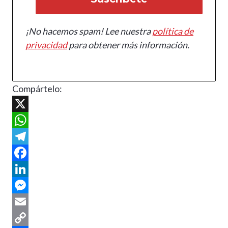
¡No hacemos spam! Lee nuestra
política de
privacidad
para obtener más información.
Compártelo:
X
W
h
T
a
e
F
t
l
a
L
s
e
c
i
M
A
g
e
n
e
E