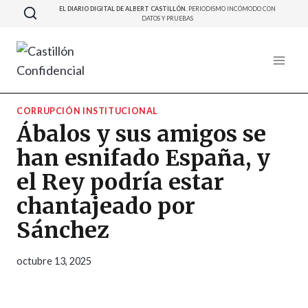
Saltar
EL DIARIO DIGITAL DE ALBERT CASTILLÓN.
PERIODISMO INCÓMODO CON
DATOS Y PRUEBAS
al
contenido
CORRUPCIÓN INSTITUCIONAL
Ábalos y sus amigos se
han esnifado España, y
el Rey podría estar
chantajeado por
Sánchez
octubre 13, 2025