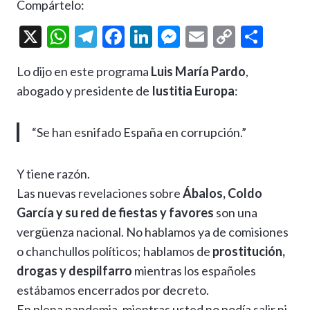
Compártelo:
X
W
T
F
Li
M
E
C
C
h
el
ac
n
es
m
o
o
Lo dijo en este programa
Luis María Pardo
,
at
e
e
ke
se
ai
p
m
abogado y presidente de
Iustitia Europa
:
s
gr
b
dI
n
l
y
p
A
a
o
n
g
Li
ar
“Se han esnifado España en corrupción.”
p
m
o
er
n
ti
p
k
k
r
Y tiene razón.
Las nuevas revelaciones sobre
Ábalos, Coldo
García y su red de fiestas y favores
son una
vergüenza nacional. No hablamos ya de comisiones
o chanchullos políticos; hablamos de
prostitución,
drogas y despilfarro
mientras los españoles
estábamos encerrados por decreto.
En plena pandemia, mientras usted no podía salir ni