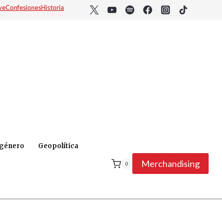
ve
Confesiones
Historia
 género
Geopolítica
Merchandising
0