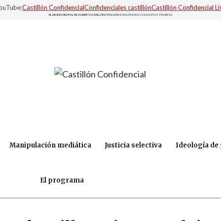
YouTube:
Castillón Confidencial
Confidenciales castillón
Castillón Confidencial Li
EL DIARIO DIGITAL DE ALBERT CASTILLÓN.
PERIODISMO INCÓMODO CON DATOS Y PRUEBAS
Manipulación mediática
Justicia selectiva
Ideología de
El programa