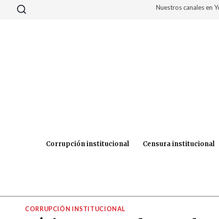
Saltar
Nuestros canales en 
al
contenido
Corrupción institucional
Censura institucional
CORRUPCIÓN INSTITUCIONAL