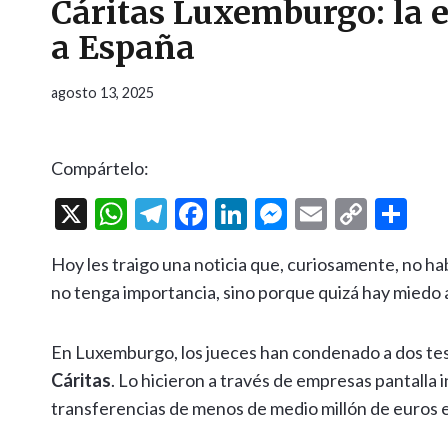
Cáritas Luxemburgo: la e
a España
agosto 13, 2025
Compártelo:
X
W
T
F
Li
M
E
C
C
h
el
ac
n
es
m
o
o
Hoy les traigo una noticia que, curiosamente, no h
at
e
e
ke
se
ai
p
m
no tenga importancia, sino porque quizá hay miedo a 
s
gr
b
dI
n
l
y
p
A
a
o
n
g
Li
ar
En Luxemburgo, los jueces han condenado a dos tes
p
m
o
er
n
ti
Cáritas
. Lo hicieron a través de empresas pantalla
p
k
k
r
transferencias de menos de medio millón de euros en