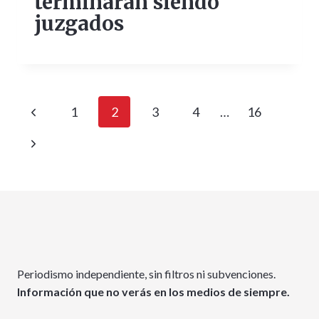
terminarán siendo
juzgados
Navegación
Página
1
2
3
4
…
16
de
anterior
Siguiente
página
página
Periodismo independiente, sin filtros ni subvenciones.
Información que no verás en los medios de siempre.