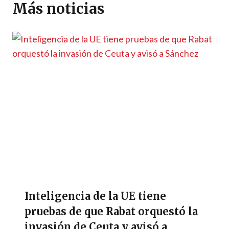
p
m
o
er
n
ti
Más noticias
p
k
k
r
Inteligencia de la UE tiene
pruebas de que Rabat orquestó la
invasión de Ceuta y avisó a