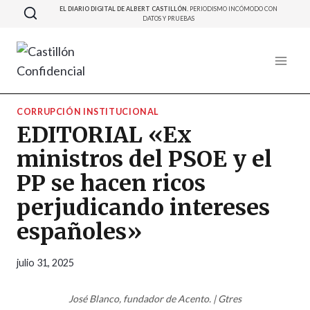
Saltar
EL DIARIO DIGITAL DE ALBERT CASTILLÓN.
PERIODISMO INCÓMODO CON
DATOS Y PRUEBAS
al
contenido
CORRUPCIÓN INSTITUCIONAL
EDITORIAL «Ex
ministros del PSOE y el
PP se hacen ricos
perjudicando intereses
españoles»
julio 31, 2025
José Blanco, fundador de Acento. | Gtres