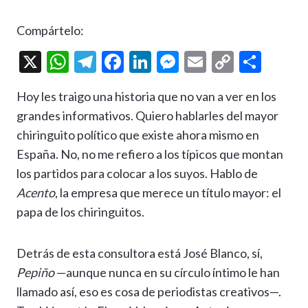
Compártelo:
X
W
T
F
Li
M
E
C
C
h
el
ac
n
es
m
o
o
Hoy les traigo una historia que no van a ver en los
at
e
e
ke
se
ai
p
m
grandes informativos. Quiero hablarles del mayor
s
gr
b
dI
n
l
y
p
chiringuito político que existe ahora mismo en
A
a
o
n
g
Li
ar
España. No, no me refiero a los típicos que montan
p
m
o
er
n
ti
los partidos para colocar a los suyos. Hablo de
p
k
k
r
Acento
, la empresa que merece un título mayor: el
papa de los chiringuitos.
Detrás de esta consultora está José Blanco, sí,
Pepiño
—aunque nunca en su círculo íntimo le han
llamado así, eso es cosa de periodistas creativos—.