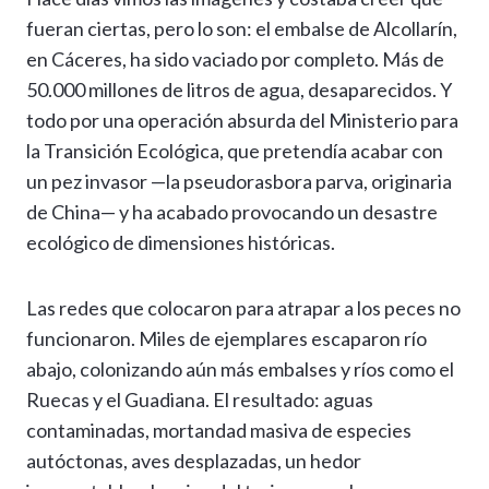
at
e
e
ke
se
ai
p
m
fueran ciertas, pero lo son: el embalse de Alcollarín,
s
gr
b
dI
n
l
y
p
en Cáceres, ha sido vaciado por completo. Más de
A
a
o
n
g
Li
ar
50.000 millones de litros de agua, desaparecidos. Y
p
m
o
er
n
ti
todo por una operación absurda del Ministerio para
p
k
k
r
la Transición Ecológica, que pretendía acabar con
un pez invasor —la pseudorasbora parva, originaria
de China— y ha acabado provocando un desastre
ecológico de dimensiones históricas.
Las redes que colocaron para atrapar a los peces no
funcionaron. Miles de ejemplares escaparon río
abajo, colonizando aún más embalses y ríos como el
Ruecas y el Guadiana. El resultado: aguas
contaminadas, mortandad masiva de especies
autóctonas, aves desplazadas, un hedor