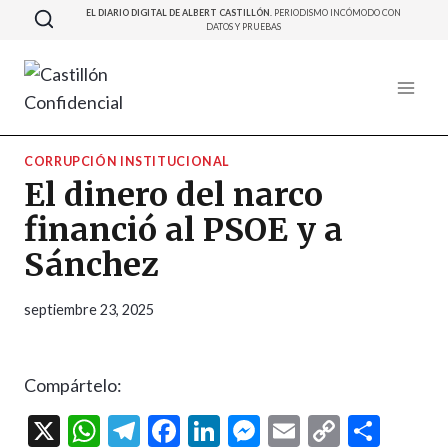
Saltar
EL DIARIO DIGITAL DE ALBERT CASTILLÓN.
PERIODISMO INCÓMODO CON
DATOS Y PRUEBAS
al
contenido
CORRUPCIÓN INSTITUCIONAL
El dinero del narco
financió al PSOE y a
Sánchez
septiembre 23, 2025
Compártelo:
X
W
T
F
Li
M
E
C
C