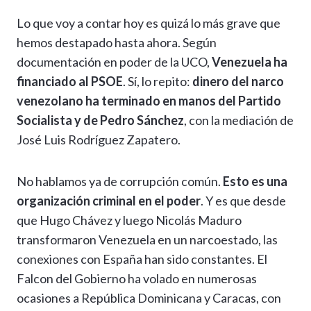
h
el
ac
n
es
m
o
o
Lo que voy a contar hoy es quizá lo más grave que
at
e
e
ke
se
ai
p
m
hemos destapado hasta ahora. Según
s
gr
b
dI
n
l
y
p
documentación en poder de la UCO,
Venezuela ha
A
a
o
n
g
Li
ar
financiado al PSOE
. Sí, lo repito:
dinero del narco
p
m
o
er
n
ti
venezolano ha terminado en manos del Partido
p
k
k
r
Socialista y de Pedro Sánchez
, con la mediación de
José Luis Rodríguez Zapatero.
No hablamos ya de corrupción común.
Esto es una
organización criminal en el poder
. Y es que desde
que Hugo Chávez y luego Nicolás Maduro
transformaron Venezuela en un narcoestado, las
conexiones con España han sido constantes. El
Falcon del Gobierno ha volado en numerosas
ocasiones a República Dominicana y Caracas, con