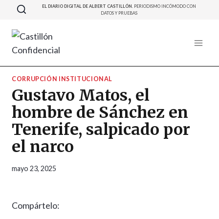
Saltar
EL DIARIO DIGITAL DE ALBERT CASTILLÓN.
PERIODISMO INCÓMODO CON
DATOS Y PRUEBAS
al
contenido
CORRUPCIÓN INSTITUCIONAL
Gustavo Matos, el
hombre de Sánchez en
Tenerife, salpicado por
el narco
mayo 23, 2025
Compártelo: