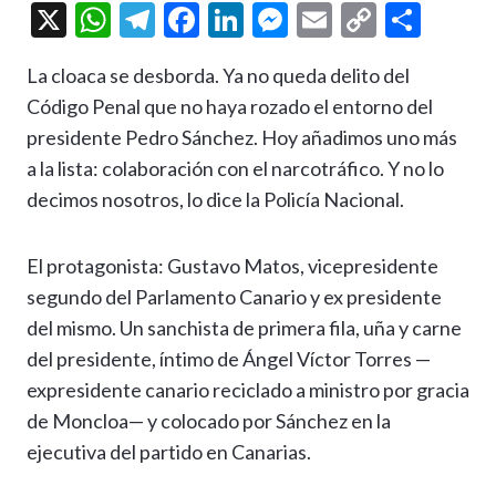
X
W
T
F
Li
M
E
C
C
h
el
ac
n
es
m
o
o
La cloaca se desborda. Ya no queda delito del
at
e
e
ke
se
ai
p
m
Código Penal que no haya rozado el entorno del
s
gr
b
dI
n
l
y
p
presidente Pedro Sánchez. Hoy añadimos uno más
A
a
o
n
g
Li
ar
a la lista: colaboración con el narcotráfico. Y no lo
p
m
o
er
n
ti
decimos nosotros, lo dice la Policía Nacional.
p
k
k
r
El protagonista: Gustavo Matos, vicepresidente
segundo del Parlamento Canario y ex presidente
del mismo. Un sanchista de primera fila, uña y carne
del presidente, íntimo de Ángel Víctor Torres —
expresidente canario reciclado a ministro por gracia
de Moncloa— y colocado por Sánchez en la
ejecutiva del partido en Canarias.