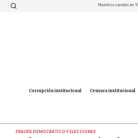
Saltar
Nuestros canales en 
al
contenido
Corrupción institucional
Censura institucional
FRAUDE DEMOCRÁTICO Y ELECCIONES