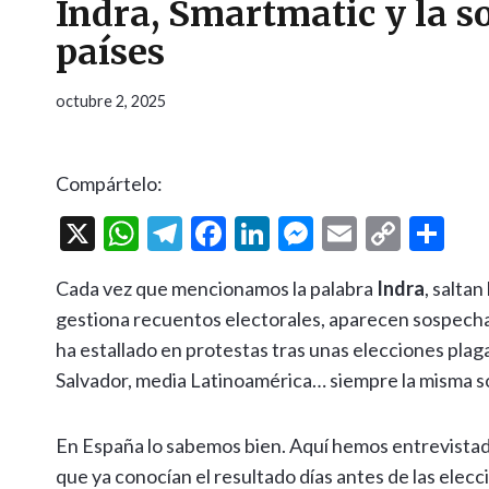
Indra, Smartmatic y la s
países
octubre 2, 2025
Compártelo:
X
W
T
F
Li
M
E
C
C
h
el
ac
n
es
m
o
o
Cada vez que mencionamos la palabra
Indra
, salta
at
e
e
ke
se
ai
p
m
gestiona recuentos electorales, aparecen sospechas
s
gr
b
dI
n
l
y
p
ha estallado en protestas tras unas elecciones plag
A
a
o
n
g
Li
ar
Salvador, media Latinoamérica… siempre la misma 
p
m
o
er
n
ti
p
k
k
r
En España lo sabemos bien. Aquí hemos entrevistado
que ya conocían el resultado días antes de las elecc