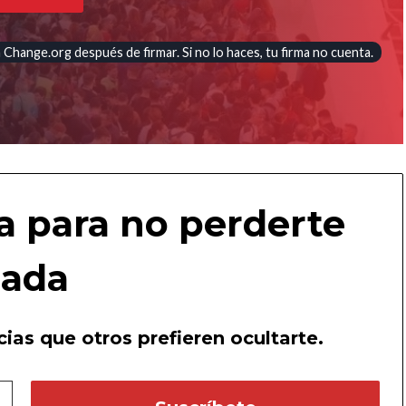
Change.org después de firmar. Si no lo haces, tu firma no cuenta.
a para no perderte
ada
ias que otros prefieren ocultarte.