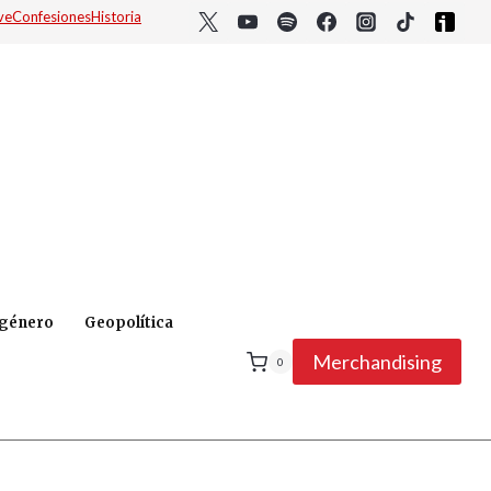
ve
Confesiones
Historia
 género
Geopolítica
Merchandising
0