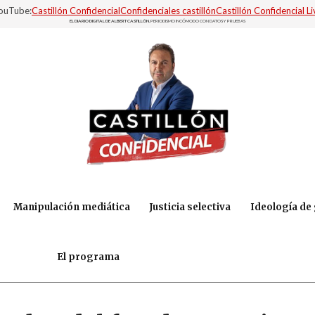
YouTube:
Castillón Confidencial
Confidenciales castillón
Castillón Confidencial Li
EL DIARIO DIGITAL DE ALBERT CASTILLÓN.
PERIODISMO INCÓMODO CON DATOS Y PRUEBAS
Manipulación mediática
Justicia selectiva
Ideología de
El programa